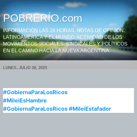
POBRERÍO.com
INFORMACIÓN LAS 24 HORAS. NOTAS DE OPINIÓN.
LATINOAMÉRICA Y EL MUNDO. ACTIVIDAD DE LOS
MOVIMIENTOS SOCIALES, SINDICALES Y POLÍTICOS
EN EL CAMINO HACIA LA NUEVA ARGENTINA.
LUNES, JULIO 28, 2025
#GobiernaParaLosRicos
#MileiEsHambre
#GobiernaParaLosRicos
#MileiEstafador