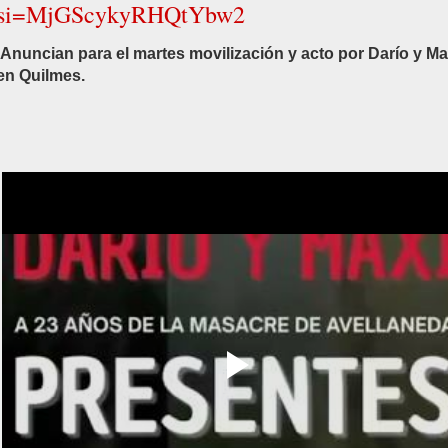
si=MjGScykyRHQtYbw2
Anuncian para el martes movilización y acto por Darío y Ma
en Quilmes.