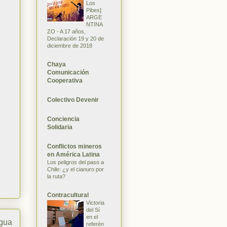
Los
Pibes]
ARGE
NTINA
ZO - A 17 años,
Declaración 19 y 20 de
diciembre de 2018
Chaya
Comunicación
Cooperativa
Colectivo Devenir
Conciencia
Solidaria
Conflictos mineros
en América Latina
Los peligros del paso a
Chile: ¿y el cianuro por
la ruta?
Contracultural
Victoria
del Sí
en el
igua
referén