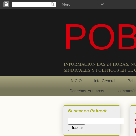
POB
INFORMACIÓN LAS 24 HORAS. N
SINDICALES Y POLÍTICOS EN EL
INICIO
Info General
Polít
Derechos Humanos
Latinoamér
Buscar en Pobrerío