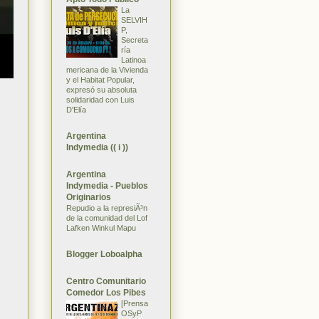
La
SELVIH
P,
Secreta
ría
Latinoa
mericana de la Vivienda
y el Habitat Popular,
expresó su absoluta
solidaridad con Luis
D'Elía
Argentina
Indymedia (( i ))
Argentina
Indymedia - Pueblos
Originarios
Repudio a la represiÃ³n
de la comunidad del Lof
Lafken Winkul Mapu
Blogger Loboalpha
Centro Comunitario
Comedor Los Pibes
[Prensa
OSyP