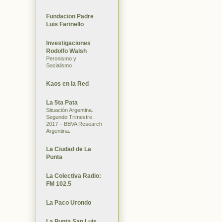
Fundacion Padre
Luis Farinello
Investigaciones
Rodolfo Walsh
Peronismo y
Socialismo
Kaos en la Red
La 5ta Pata
Situación Argentina.
Segundo Trimestre
2017 – BBVA Research
Argentina.
La Ciudad de La
Punta
La Colectiva Radio:
FM 102.5
La Paco Urondo
La Punta San Luis