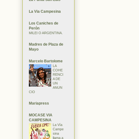
La Via Campesina
Los Caniches de
Perón
MILEI O ARGENTINA.
Madres de Plaza de
Mayo
Marcelo Bartolome
LA
COHE
RENCI
A DE
UN
ANUN
CIO
Mariapress
MOCASE VIA
CAMPESINA
La Vía
Campe
sina
llama a