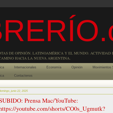
RERÍO.
OTAS DE OPINIÓN. LATINOAMÉRICA Y EL MUNDO. ACTIVIDAD 
 CAMINO HACIA LA NUEVA ARGENTINA.
ica
Internacionales
Economía
Opinión
Movimientos 
ica
Contactenos
domingo, junio 22, 2025
SUBIDO: Prensa Mac/YouTube:
https://youtube.com/shorts/CO0s_Ugmutk?