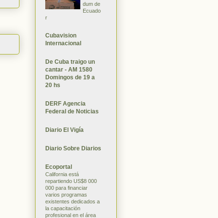
dum de
Ecuado
r
Cubavision
Internacional
De Cuba traigo un
cantar - AM 1580
Domingos de 19 a
20 hs
DERF Agencia
Federal de Noticias
Diario El Vigía
Diario Sobre Diarios
Ecoportal
California está
repartiendo US$8 000
000 para financiar
varios programas
existentes dedicados a
la capacitación
profesional en el área