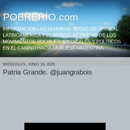
POBRERÍO.com
INFORMACIÓN LAS 24 HORAS. NOTAS DE OPINIÓN.
LATINOAMÉRICA Y EL MUNDO. ACTIVIDAD DE LOS
MOVIMIENTOS SOCIALES, SINDICALES Y POLÍTICOS
EN EL CAMINO HACIA LA NUEVA ARGENTINA.
MIÉRCOLES, JUNIO 18, 2025
Patria Grande. @juangrabois