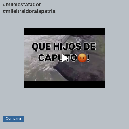
#mileiestafador
#mileitraidoralapatria
Compartir