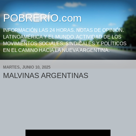
POBRERÍO.com
INFORMACIÓN LAS 24 HORAS. NOTAS DE OPINIÓN.
LATINOAMÉRICA Y EL MUNDO. ACTIVIDAD DE LOS
MOVIMIENTOS SOCIALES, SINDICALES Y POLÍTICOS
EN EL CAMINO HACIA LA NUEVA ARGENTINA.
MARTES, JUNIO 10, 2025
MALVINAS ARGENTINAS