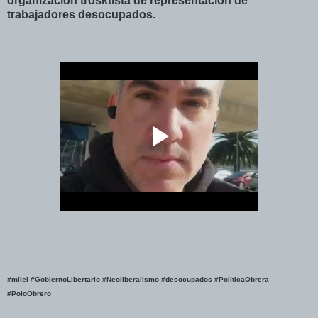
organización trosktista de representación de
trabajadores desocupados.
#milei
#GobiernoLibertario
#Neoliberalismo
#desocupados
#PoliticaObrera
#PoloObrero