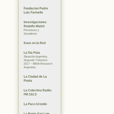
Fundacion Padre
Luis Farinello
Investigaciones
Rodolfo Walsh
Peronismo y
Socialismo
Kaos en la Red
La 5ta Pata
Situación Argentina.
Segundo Trimestre
2017 – BBVA Research
Argentina.
La Ciudad de La
Punta
La Colectiva Radio:
FM 102.5
La Paco Urondo
La Punta San Luis