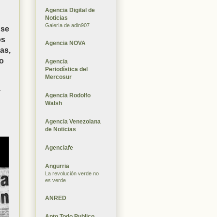
Agencia Digital de
Noticias
Galería de adin907
 se
os
Agencia NOVA
as,
zo
Agencia
Periodística del
Mercosur
a
Agencia Rodolfo
Walsh
Agencia Venezolana
de Noticias
Agenciafe
Angurria
La revolución verde no
es verde
ANRED
Apto Todo Publico