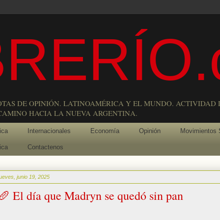
RERÍO.
OTAS DE OPINIÓN. LATINOAMÉRICA Y EL MUNDO. ACTIVIDAD 
 CAMINO HACIA LA NUEVA ARGENTINA.
ica
Internacionales
Economía
Opinión
Movimientos 
ica
Contactenos
jueves, junio 19, 2025
🥖 El día que Madryn se quedó sin pan