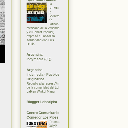
La
SELVIH
P,
Secreta
ría
Latinoa
mericana de la Vivienda
y el Habitat Popular,
expresó su absoluta
solidaridad con Luis
D'Elía
Argentina
Indymedia (( i ))
Argentina
Indymedia - Pueblos
Originarios
Repudio a la represiÃ³n
de la comunidad del Lof
Lafken Winkul Mapu
Blogger Loboalpha
Centro Comunitario
Comedor Los Pibes
[Prensa
OSyP