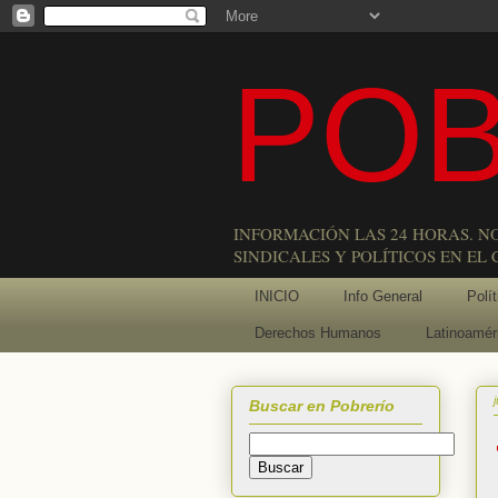
POB
INFORMACIÓN LAS 24 HORAS. N
SINDICALES Y POLÍTICOS EN EL
INICIO
Info General
Polít
Derechos Humanos
Latinoamér
Buscar en Pobrerío