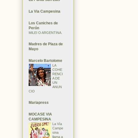
La Via Campesina
Los Caniches de
Perón
MILEI O ARGENTINA.
Madres de Plaza de
Mayo
Marcelo Bartolome
LA
COHE
RENCI
A DE
UN
ANUN
CIO
Mariapress
MOCASE VIA
CAMPESINA
La Vía
Campe
sina
llama a