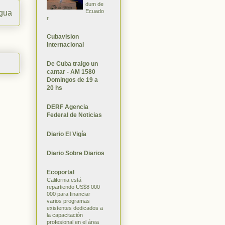
dum de
Ecuado
igua
r
Cubavision
Internacional
De Cuba traigo un
cantar - AM 1580
Domingos de 19 a
20 hs
DERF Agencia
Federal de Noticias
Diario El Vigía
Diario Sobre Diarios
Ecoportal
California está
repartiendo US$8 000
000 para financiar
varios programas
existentes dedicados a
la capacitación
profesional en el área