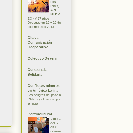
Los
Pibes]
ARGE
NTINA
ZO - A 17 años,
Declaración 19 y 20 de
diciembre de 2018
Chaya
Comunicación
Cooperativa
Colectivo Devenir
Conciencia
Solidaria
Conflictos mineros
en América Latina
Los peligros del paso a
Chile: ¿y el cianuro por
la ruta?
Contracultural
Victoria
del Sí
en el
referén