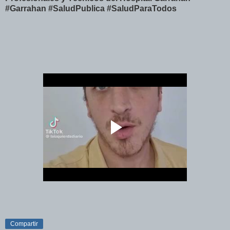
#Garrahan
#SaludPublica
#SaludParaTodos
Compartir