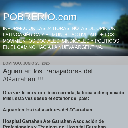
POBRERÍO.com
INFORMACIÓN LAS 24 HORAS. NOTAS DE OPINIÓN.
LATINOAMÉRICA Y EL MUNDO. ACTIVIDAD DE LOS
MOVIMIENTOS SOCIALES, SINDICALES Y POLÍTICOS
EN EL CAMINO HACIA LA NUEVA ARGENTINA.
DOMINGO, JUNIO 29, 2025
Aguanten los trabajadores del
#Garrahan !!!
Otra vez le cerraron, bien cerrada, la boca a desquiciado
Milei, esta vez desde el exterior del país:
Aguanten los trabajadores del
#Garrahan
Hospital Garrahan
Ate Garrahan
Asociación de
Profesionales y Técnicos del Hospital Garrahan