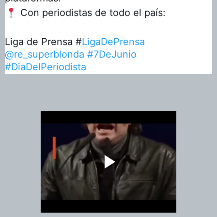
📍
Con periodistas de todo el país:
Liga de Prensa #
LigaDePrensa
@re_superblonda
#7DeJunio
#DiaDelPeriodista