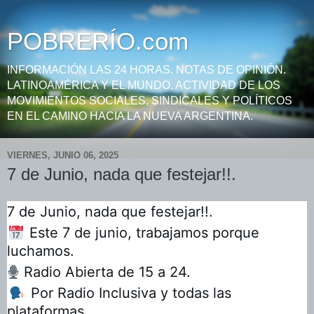
POBRERÍO.com
INFORMACIÓN LAS 24 HORAS. NOTAS DE OPINIÓN.
LATINOAMÉRICA Y EL MUNDO. ACTIVIDAD DE LOS
MOVIMIENTOS SOCIALES, SINDICALES Y POLÍTICOS
EN EL CAMINO HACIA LA NUEVA ARGENTINA.
VIERNES, JUNIO 06, 2025
7 de Junio, nada que festejar!!.
7 de Junio, nada que festejar!!.
📅
Este 7 de junio, trabajamos porque
luchamos.
🎙️
Radio Abierta de 15 a 24.
🗣️
Por Radio Inclusiva y todas las
plataformas.