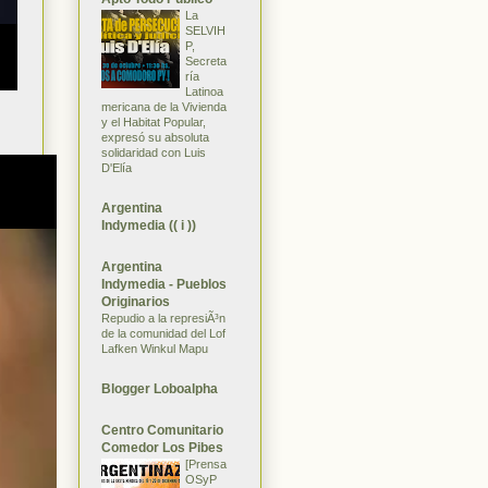
La
SELVIH
P,
Secreta
ría
Latinoa
mericana de la Vivienda
y el Habitat Popular,
expresó su absoluta
solidaridad con Luis
D'Elía
Argentina
Indymedia (( i ))
Argentina
Indymedia - Pueblos
Originarios
Repudio a la represiÃ³n
de la comunidad del Lof
Lafken Winkul Mapu
Blogger Loboalpha
Centro Comunitario
Comedor Los Pibes
[Prensa
OSyP