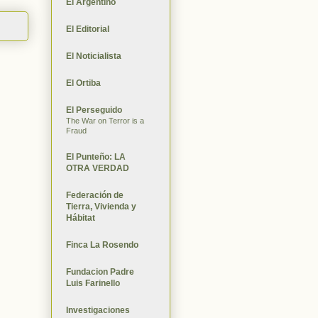
El Argentino
El Editorial
El Noticialista
El Ortiba
El Perseguido
The War on Terror is a
Fraud
El Punteño: LA
OTRA VERDAD
Federación de
Tierra, Vivienda y
Hábitat
Finca La Rosendo
Fundacion Padre
Luis Farinello
Investigaciones