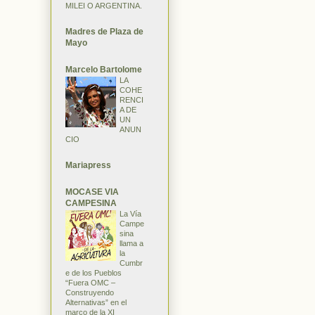
MILEI O ARGENTINA.
Madres de Plaza de
Mayo
Marcelo Bartolome
LA
COHE
RENCI
A DE
UN
ANUN
CIO
Mariapress
MOCASE VIA
CAMPESINA
La Vía
Campe
sina
llama a
la
Cumbr
e de los Pueblos
“Fuera OMC –
Construyendo
Alternativas” en el
marco de la XI