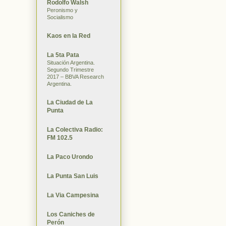
Rodolfo Walsh
Peronismo y
Socialismo
Kaos en la Red
La 5ta Pata
Situación Argentina.
Segundo Trimestre
2017 – BBVA Research
Argentina.
La Ciudad de La
Punta
La Colectiva Radio:
FM 102.5
La Paco Urondo
La Punta San Luis
La Via Campesina
Los Caniches de
Perón