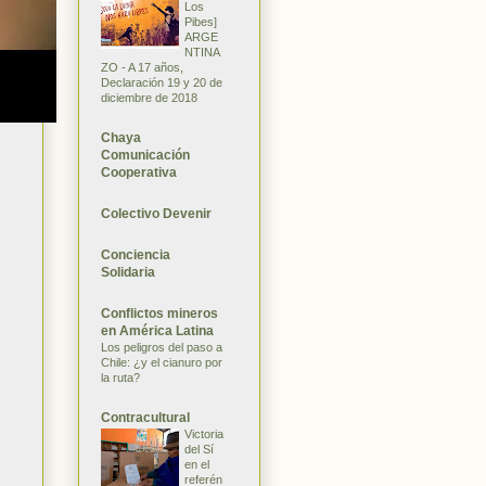
Los
Pibes]
ARGE
NTINA
ZO - A 17 años,
Declaración 19 y 20 de
diciembre de 2018
Chaya
Comunicación
Cooperativa
Colectivo Devenir
Conciencia
Solidaria
Conflictos mineros
en América Latina
Los peligros del paso a
Chile: ¿y el cianuro por
la ruta?
Contracultural
Victoria
del Sí
en el
referén