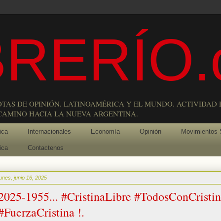
RERÍO.
OTAS DE OPINIÓN. LATINOAMÉRICA Y EL MUNDO. ACTIVIDAD 
 CAMINO HACIA LA NUEVA ARGENTINA.
ica
Internacionales
Economía
Opinión
Movimientos 
ica
Contactenos
lunes, junio 16, 2025
2025-1955... #CristinaLibre #TodosConCristi
#FuerzaCristina !.