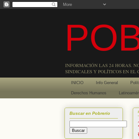
POB
INFORMACIÓN LAS 24 HORAS. N
SINDICALES Y POLÍTICOS EN EL
INICIO
Info General
Polít
Derechos Humanos
Latinoamér
Buscar en Pobrerío