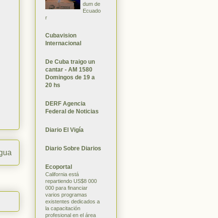
dum de
Ecuado
r
Cubavision
Internacional
De Cuba traigo un
cantar - AM 1580
Domingos de 19 a
20 hs
DERF Agencia
Federal de Noticias
Diario El Vigía
Diario Sobre Diarios
igua
Ecoportal
California está
repartiendo US$8 000
000 para financiar
varios programas
existentes dedicados a
la capacitación
profesional en el área