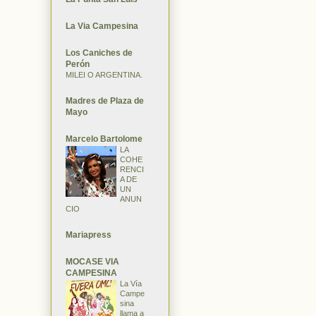
La Via Campesina
Los Caniches de
Perón
MILEI O ARGENTINA.
Madres de Plaza de
Mayo
Marcelo Bartolome
LA
COHE
RENCI
A DE
UN
ANUN
CIO
Mariapress
MOCASE VIA
CAMPESINA
La Vía
Campe
sina
llama a