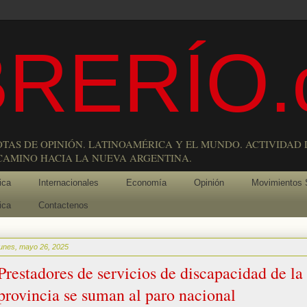
RERÍO.
OTAS DE OPINIÓN. LATINOAMÉRICA Y EL MUNDO. ACTIVIDAD 
 CAMINO HACIA LA NUEVA ARGENTINA.
ica
Internacionales
Economía
Opinión
Movimientos 
ica
Contactenos
lunes, mayo 26, 2025
Prestadores de servicios de discapacidad de la
provincia se suman al paro nacional