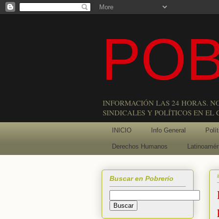
POB
INFORMACIÓN LAS 24 HORAS. N
SINDICALES Y POLÍTICOS EN EL
INICIO
Info General
Polít
Derechos Humanos
Latinoamér
Buscar en Pobrerío