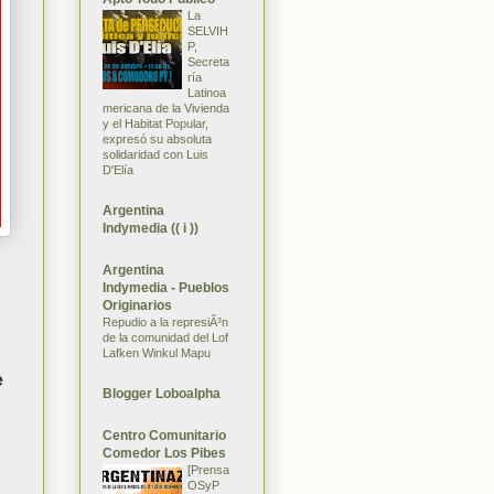
La
SELVIH
P,
Secreta
ría
Latinoa
mericana de la Vivienda
y el Habitat Popular,
expresó su absoluta
solidaridad con Luis
D'Elía
Argentina
Indymedia (( i ))
Argentina
Indymedia - Pueblos
Originarios
Repudio a la represiÃ³n
de la comunidad del Lof
Lafken Winkul Mapu
e
Blogger Loboalpha
Centro Comunitario
Comedor Los Pibes
[Prensa
OSyP