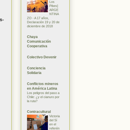
Los
Pibes]
ARGE
NTINA
ZO - A 17 años,
s-
Declaración 19 y 20 de
diciembre de 2018
Chaya
Comunicación
Cooperativa
Colectivo Devenir
Conciencia
Solidaria
Conflictos mineros
en América Latina
Los peligros del paso a
Chile: ¿y el cianuro por
la ruta?
Contracultural
Victoria
del Sí
en el
referén