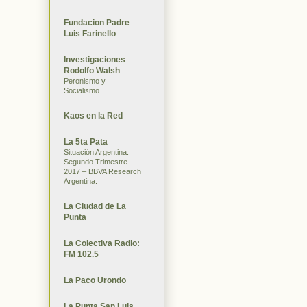
Fundacion Padre
Luis Farinello
Investigaciones
Rodolfo Walsh
Peronismo y
Socialismo
Kaos en la Red
La 5ta Pata
Situación Argentina.
Segundo Trimestre
2017 – BBVA Research
Argentina.
La Ciudad de La
Punta
La Colectiva Radio:
FM 102.5
La Paco Urondo
La Punta San Luis