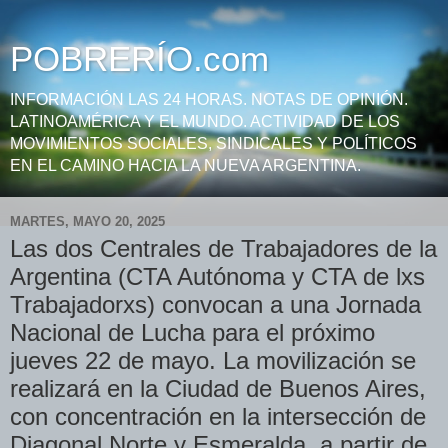
POBRERÍO.com
INFORMACIÓN LAS 24 HORAS. NOTAS DE OPINIÓN.
LATINOAMÉRICA Y EL MUNDO. ACTIVIDAD DE LOS
MOVIMIENTOS SOCIALES, SINDICALES Y POLÍTICOS
EN EL CAMINO HACIA LA NUEVA ARGENTINA.
MARTES, MAYO 20, 2025
Las dos Centrales de Trabajadores de la
Argentina (CTA Autónoma y CTA de lxs
Trabajadorxs) convocan a una Jornada
Nacional de Lucha para el próximo
jueves 22 de mayo. La movilización se
realizará en la Ciudad de Buenos Aires,
con concentración en la intersección de
Diagonal Norte y Esmeralda, a partir de