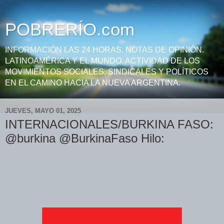
POBRERÍO.com
INFORMACIÓN LAS 24 HORAS. NOTAS DE OPINIÓN.
LATINOAMÉRICA Y EL MUNDO. ACTIVIDAD DE LOS
MOVIMIENTOS SOCIALES, SINDICALES Y POLÍTICOS
EN EL CAMINO HACIA LA NUEVA ARGENTINA.
JUEVES, MAYO 01, 2025
INTERNACIONALES/BURKINA FASO:
@burkina @BurkinaFaso Hilo: