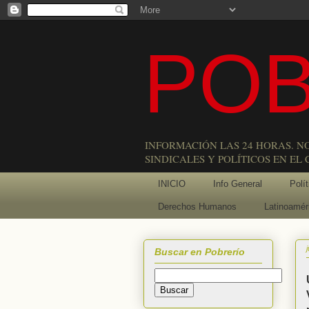
POB
INFORMACIÓN LAS 24 HORAS. N
SINDICALES Y POLÍTICOS EN EL
INICIO
Info General
Polít
Derechos Humanos
Latinoamér
Buscar en Pobrerío