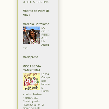
MILEI O ARGENTINA.
Madres de Plaza de
Mayo
Marcelo Bartolome
LA
COHE
RENCI
A DE
UN
ANUN
CIO
Mariapress
MOCASE VIA
CAMPESINA
La Vía
Campe
sina
llama a
la
Cumbr
e de los Pueblos
“Fuera OMC –
Construyendo
Alternativas” en el
marco de la XI