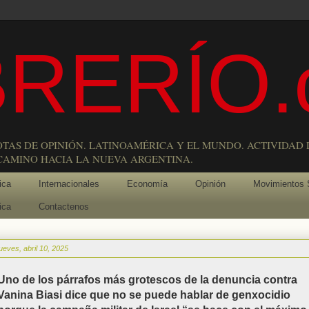
RERÍO.
OTAS DE OPINIÓN. LATINOAMÉRICA Y EL MUNDO. ACTIVIDAD 
 CAMINO HACIA LA NUEVA ARGENTINA.
ica
Internacionales
Economía
Opinión
Movimientos 
ica
Contactenos
jueves, abril 10, 2025
Uno de los párrafos más grotescos de la denuncia contra
Vanina Biasi dice que no se puede hablar de genxocidio