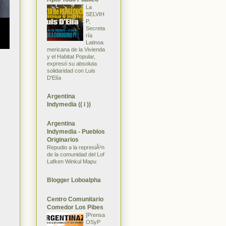
La
SELVIH
P,
Secreta
ría
Latinoa
mericana de la Vivienda
y el Habitat Popular,
expresó su absoluta
solidaridad con Luis
D'Elía
Argentina
Indymedia (( i ))
Argentina
Indymedia - Pueblos
Originarios
Repudio a la represiÃ³n
de la comunidad del Lof
Lafken Winkul Mapu
Blogger Loboalpha
Centro Comunitario
Comedor Los Pibes
[Prensa
OSyP