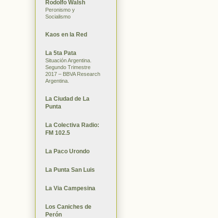
Rodolfo Walsh
Peronismo y
Socialismo
Kaos en la Red
La 5ta Pata
Situación Argentina.
Segundo Trimestre
2017 – BBVA Research
Argentina.
La Ciudad de La
Punta
La Colectiva Radio:
FM 102.5
La Paco Urondo
La Punta San Luis
La Via Campesina
Los Caniches de
Perón