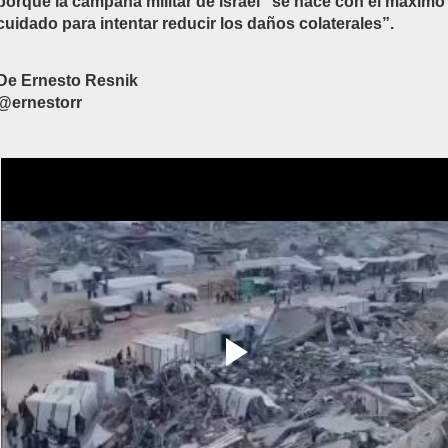
porque la campaña militar de Israel “se hace con el máximo
cuidado para intentar reducir los daños colaterales”.
De Ernesto Resnik
@ernestorr