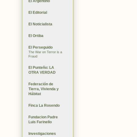
El Argentino
El Editorial
El Noticialista
El Ortiba
El Perseguido
The War on Terror is a
Fraud
El Punteño: LA
OTRA VERDAD
Federación de
Tierra, Vivienda y
Hábitat
Finca La Rosendo
Fundacion Padre
Luis Farinello
Investigaciones