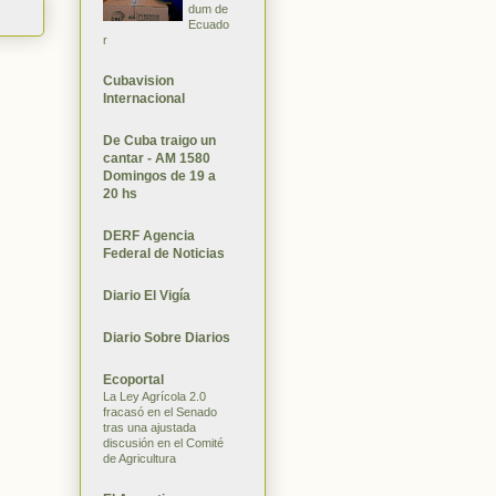
dum de
Ecuado
r
Cubavision
Internacional
De Cuba traigo un
cantar - AM 1580
Domingos de 19 a
20 hs
DERF Agencia
Federal de Noticias
Diario El Vigía
Diario Sobre Diarios
Ecoportal
La Ley Agrícola 2.0
fracasó en el Senado
tras una ajustada
discusión en el Comité
de Agricultura