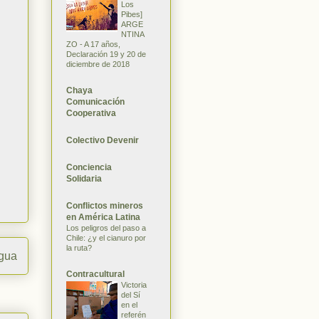
Los
Pibes]
ARGE
NTINA
ZO - A 17 años,
Declaración 19 y 20 de
diciembre de 2018
Chaya
Comunicación
Cooperativa
Colectivo Devenir
Conciencia
Solidaria
Conflictos mineros
en América Latina
Los peligros del paso a
Chile: ¿y el cianuro por
la ruta?
igua
Contracultural
Victoria
del Sí
en el
referén