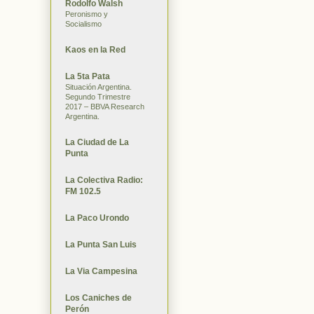
Rodolfo Walsh
Peronismo y
Socialismo
Kaos en la Red
La 5ta Pata
Situación Argentina.
Segundo Trimestre
2017 – BBVA Research
Argentina.
La Ciudad de La
Punta
La Colectiva Radio:
FM 102.5
La Paco Urondo
La Punta San Luis
La Via Campesina
Los Caniches de
Perón