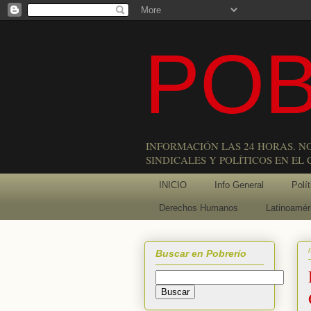
POB
INFORMACIÓN LAS 24 HORAS. N
SINDICALES Y POLÍTICOS EN EL
INICIO
Info General
Polít
Derechos Humanos
Latinoamér
Buscar en Pobrerío