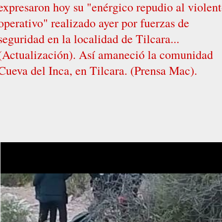
expresaron hoy su "enérgico repudio al violen
operativo" realizado ayer por fuerzas de
seguridad en la localidad de Tilcara...
(Actualización). Así amaneció la comunidad
Cueva del Inca, en Tilcara. (Prensa Mac).