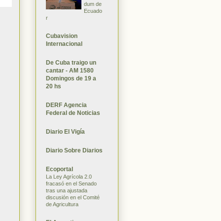
dum de
Ecuado
r
Cubavision
Internacional
De Cuba traigo un
cantar - AM 1580
Domingos de 19 a
20 hs
DERF Agencia
Federal de Noticias
Diario El Vigía
Diario Sobre Diarios
Ecoportal
La Ley Agrícola 2.0
fracasó en el Senado
tras una ajustada
discusión en el Comité
de Agricultura