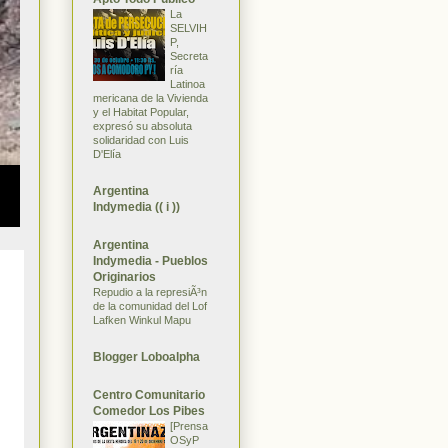
La
SELVIH
P,
Secreta
ría
Latinoa
mericana de la Vivienda
y el Habitat Popular,
expresó su absoluta
solidaridad con Luis
D'Elía
Argentina
Indymedia (( i ))
Argentina
Indymedia - Pueblos
Originarios
Repudio a la represiÃ³n
de la comunidad del Lof
Lafken Winkul Mapu
Blogger Loboalpha
Centro Comunitario
Comedor Los Pibes
[Prensa
OSyP