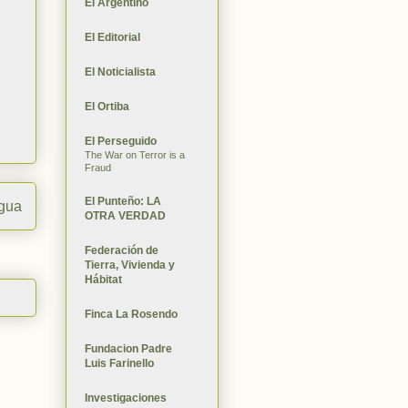
El Argentino
El Editorial
El Noticialista
El Ortiba
El Perseguido
The War on Terror is a
Fraud
El Punteño: LA
igua
OTRA VERDAD
Federación de
Tierra, Vivienda y
Hábitat
Finca La Rosendo
Fundacion Padre
Luis Farinello
Investigaciones