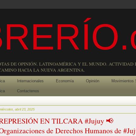
RERÍO.
OTAS DE OPINIÓN. LATINOAMÉRICA Y EL MUNDO. ACTIVIDAD 
 CAMINO HACIA LA NUEVA ARGENTINA.
ica
Internacionales
Economía
Opinión
Movimientos 
ica
Contactenos
miércoles, abril 23, 2025
REPRESIÓN EN TILCARA #Jujuy 📢
Organizaciones de Derechos Humanos de #Ju