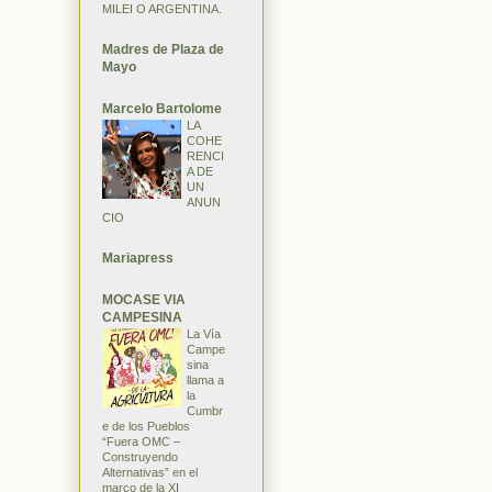
MILEI O ARGENTINA.
Madres de Plaza de
Mayo
Marcelo Bartolome
LA
COHE
RENCI
A DE
UN
ANUN
CIO
Mariapress
MOCASE VIA
CAMPESINA
La Vía
Campe
sina
llama a
la
Cumbr
e de los Pueblos
“Fuera OMC –
Construyendo
Alternativas” en el
marco de la XI