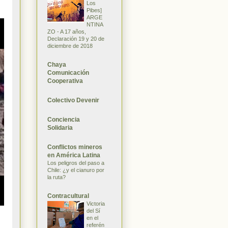
Los
Pibes]
ARGE
NTINA
ZO - A 17 años,
Declaración 19 y 20 de
diciembre de 2018
Chaya
Comunicación
Cooperativa
Colectivo Devenir
Conciencia
Solidaria
Conflictos mineros
en América Latina
Los peligros del paso a
Chile: ¿y el cianuro por
la ruta?
Contracultural
Victoria
del Sí
en el
referén