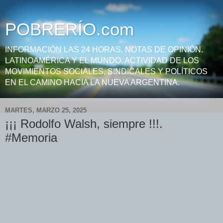
POBRERÍO.com
INFORMACIÓN LAS 24 HORAS. NOTAS DE OPINIÓN.
LATINOAMÉRICA Y EL MUNDO. ACTIVIDAD DE LOS
MOVIMIENTOS SOCIALES, SINDICALES Y POLÍTICOS
EN EL CAMINO HACIA LA NUEVA ARGENTINA.
MARTES, MARZO 25, 2025
¡¡¡ Rodolfo Walsh, siempre !!!.
#Memoria