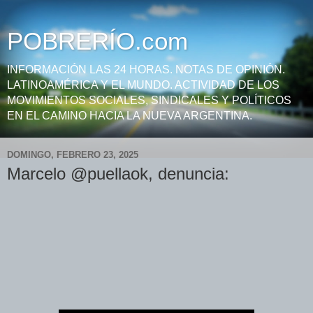
POBRERÍO.com
INFORMACIÓN LAS 24 HORAS. NOTAS DE OPINIÓN.
LATINOAMÉRICA Y EL MUNDO. ACTIVIDAD DE LOS
MOVIMIENTOS SOCIALES, SINDICALES Y POLÍTICOS
EN EL CAMINO HACIA LA NUEVA ARGENTINA.
DOMINGO, FEBRERO 23, 2025
Marcelo @puellaok, denuncia: