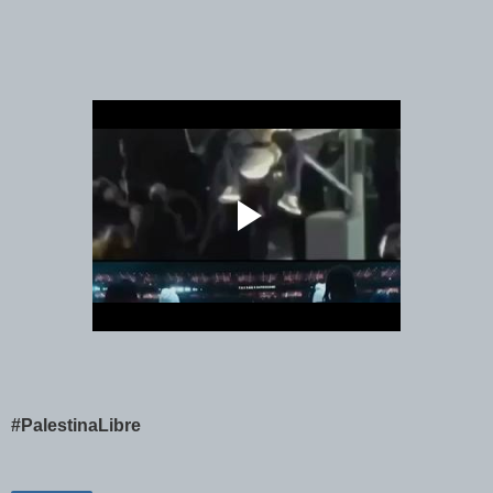
#PalestinaLibre