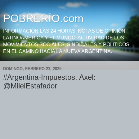
POBRERÍO.com
INFORMACIÓN LAS 24 HORAS. NOTAS DE OPINIÓN.
LATINOAMÉRICA Y EL MUNDO. ACTIVIDAD DE LOS
MOVIMIENTOS SOCIALES, SINDICALES Y POLÍTICOS
EN EL CAMINO HACIA LA NUEVA ARGENTINA.
DOMINGO, FEBRERO 23, 2025
#Argentina-Impuestos, Axel:
@MileiEstafador