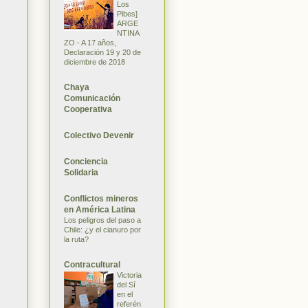
Los
Pibes]
ARGE
NTINA
ZO - A 17 años,
Declaración 19 y 20 de
diciembre de 2018
Chaya
Comunicación
Cooperativa
Colectivo Devenir
Conciencia
Solidaria
Conflictos mineros
en América Latina
Los peligros del paso a
Chile: ¿y el cianuro por
la ruta?
Contracultural
Victoria
del Sí
en el
referén