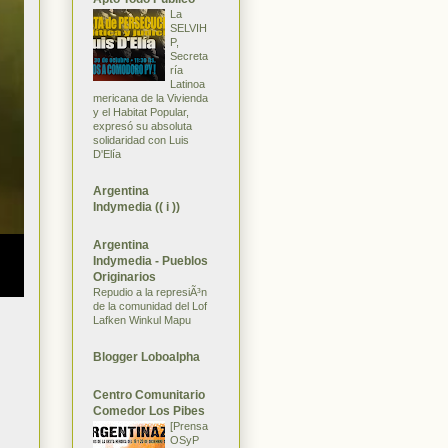
La
SELVIH
P,
Secreta
ría
Latinoa
mericana de la Vivienda
y el Habitat Popular,
expresó su absoluta
solidaridad con Luis
D'Elía
Argentina
Indymedia (( i ))
Argentina
Indymedia - Pueblos
Originarios
Repudio a la represiÃ³n
de la comunidad del Lof
Lafken Winkul Mapu
Blogger Loboalpha
Centro Comunitario
Comedor Los Pibes
[Prensa
OSyP