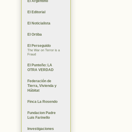
El Argentino
El Editorial
El Noticialista
El Ortiba
El Perseguido
The War on Terror is a
Fraud
El Punteño: LA
OTRA VERDAD
Federación de
Tierra, Vivienda y
Hábitat
Finca La Rosendo
Fundacion Padre
Luis Farinello
Investigaciones