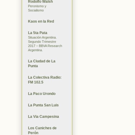
Rodolfo Walsh
Peronismo y
Socialismo
Kaos en la Red
La 5ta Pata
Situación Argentina.
Segundo Trimestre
2017 – BBVA Research
Argentina.
La Ciudad de La
Punta
La Colectiva Radio:
FM 102.5
La Paco Urondo
La Punta San Luis
La Via Campesina
Los Caniches de
Perón