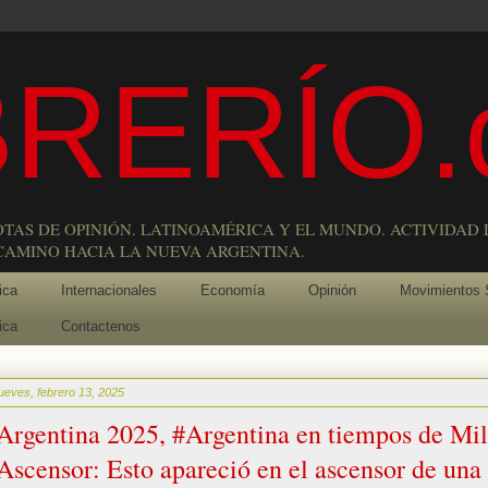
RERÍO.
OTAS DE OPINIÓN. LATINOAMÉRICA Y EL MUNDO. ACTIVIDAD 
 CAMINO HACIA LA NUEVA ARGENTINA.
ica
Internacionales
Economía
Opinión
Movimientos 
ica
Contactenos
jueves, febrero 13, 2025
Argentina 2025, #Argentina en tiempos de Mil
Ascensor: Esto apareció en el ascensor de una