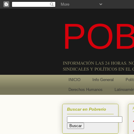
POB
INFORMACIÓN LAS 24 HORAS. N
SINDICALES Y POLÍTICOS EN EL
INICIO
Info General
Polít
Derechos Humanos
Latinoamér
Buscar en Pobrerío