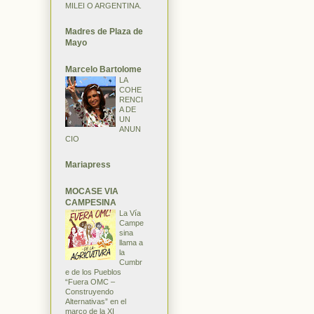
MILEI O ARGENTINA.
Madres de Plaza de
Mayo
Marcelo Bartolome
LA
COHE
RENCI
A DE
UN
ANUN
CIO
Mariapress
MOCASE VIA
CAMPESINA
La Vía
Campe
sina
llama a
la
Cumbr
e de los Pueblos
“Fuera OMC –
Construyendo
Alternativas” en el
marco de la XI