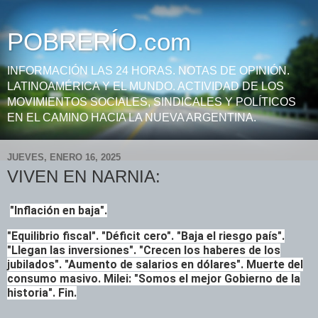
POBRERÍO.com
INFORMACIÓN LAS 24 HORAS. NOTAS DE OPINIÓN.
LATINOAMÉRICA Y EL MUNDO. ACTIVIDAD DE LOS
MOVIMIENTOS SOCIALES, SINDICALES Y POLÍTICOS
EN EL CAMINO HACIA LA NUEVA ARGENTINA.
JUEVES, ENERO 16, 2025
VIVEN EN NARNIA:
"Inflación en baja".
"Equilibrio fiscal". "Déficit cero". "Baja el riesgo país".
"Llegan las inversiones". "Crecen los haberes de los
jubilados". "Aumento de salarios en dólares". Muerte del
consumo masivo. Milei: "Somos el mejor Gobierno de la
historia". Fin.