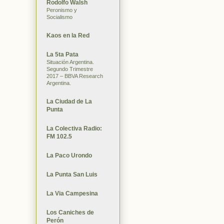
Rodolfo Walsh
Peronismo y
Socialismo
Kaos en la Red
La 5ta Pata
Situación Argentina.
Segundo Trimestre
2017 – BBVA Research
Argentina.
La Ciudad de La
Punta
La Colectiva Radio:
FM 102.5
La Paco Urondo
La Punta San Luis
La Via Campesina
Los Caniches de
Perón