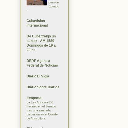
dum de
Ecuado
r
Cubavision
Internacional
De Cuba traigo un
cantar - AM 1580
Domingos de 19 a
20 hs
DERF Agencia
Federal de Noticias
Diario El Vigía
Diario Sobre Diarios
Ecoportal
La Ley Agrícola 2.0
fracasó en el Senado
tras una ajustada
discusión en el Comité
de Agricultura