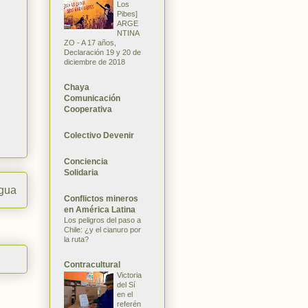
Los
Pibes]
ARGE
NTINA
ZO - A 17 años,
Declaración 19 y 20 de
diciembre de 2018
Chaya
Comunicación
Cooperativa
Colectivo Devenir
Conciencia
Solidaria
igua
Conflictos mineros
en América Latina
Los peligros del paso a
Chile: ¿y el cianuro por
la ruta?
Contracultural
Victoria
del Sí
en el
referén