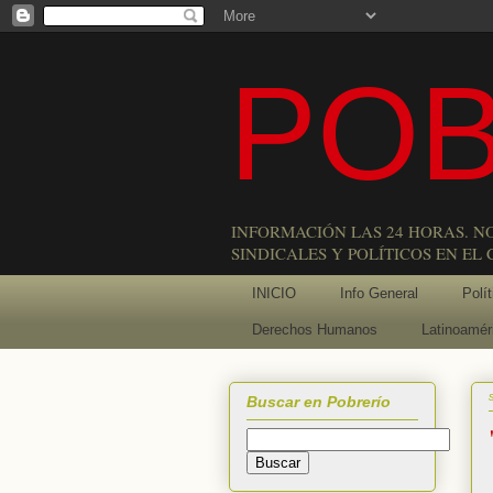
POB
INFORMACIÓN LAS 24 HORAS. N
SINDICALES Y POLÍTICOS EN EL
INICIO
Info General
Polít
Derechos Humanos
Latinoamér
Buscar en Pobrerío