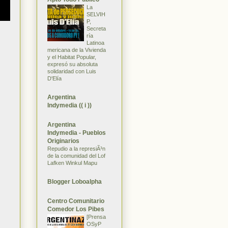
La
SELVIH
P,
Secreta
ría
Latinoa
mericana de la Vivienda
y el Habitat Popular,
expresó su absoluta
solidaridad con Luis
D'Elía
Argentina
Indymedia (( i ))
Argentina
Indymedia - Pueblos
Originarios
Repudio a la represiÃ³n
de la comunidad del Lof
Lafken Winkul Mapu
Blogger Loboalpha
Centro Comunitario
Comedor Los Pibes
[Prensa
OSyP