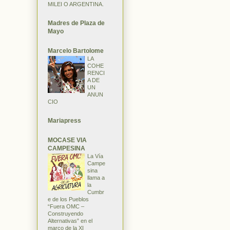
MILEI O ARGENTINA.
Madres de Plaza de
Mayo
Marcelo Bartolome
LA
COHE
RENCI
A DE
UN
ANUN
CIO
Mariapress
MOCASE VIA
CAMPESINA
La Vía
Campe
sina
llama a
la
Cumbr
e de los Pueblos
“Fuera OMC –
Construyendo
Alternativas” en el
marco de la XI