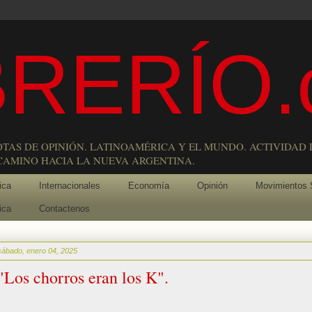
RERÍO.
OTAS DE OPINIÓN. LATINOAMÉRICA Y EL MUNDO. ACTIVIDAD 
 CAMINO HACIA LA NUEVA ARGENTINA.
ica
Internacionales
Economía
Opinión
Movimientos 
ica
Contactenos
sábado, enero 04, 2025
"Los chorros eran los K".