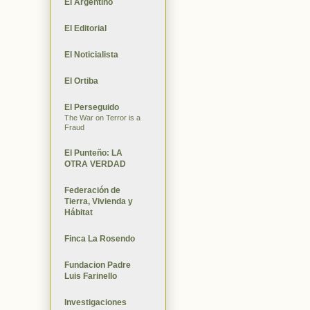
El Argentino
El Editorial
El Noticialista
El Ortiba
El Perseguido
The War on Terror is a
Fraud
El Punteño: LA
OTRA VERDAD
Federación de
Tierra, Vivienda y
Hábitat
Finca La Rosendo
Fundacion Padre
Luis Farinello
Investigaciones