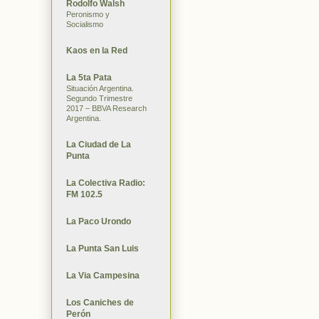
Rodolfo Walsh
Peronismo y
Socialismo
Kaos en la Red
La 5ta Pata
Situación Argentina.
Segundo Trimestre
2017 – BBVA Research
Argentina.
La Ciudad de La
Punta
La Colectiva Radio:
FM 102.5
La Paco Urondo
La Punta San Luis
La Via Campesina
Los Caniches de
Perón