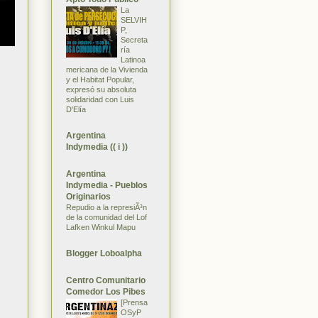
La
SELVIH
P,
Secreta
ría
Latinoa
mericana de la Vivienda
y el Habitat Popular,
expresó su absoluta
solidaridad con Luis
D'Elía
Argentina
Indymedia (( i ))
Argentina
Indymedia - Pueblos
Originarios
Repudio a la represiÃ³n
de la comunidad del Lof
Lafken Winkul Mapu
Blogger Loboalpha
Centro Comunitario
Comedor Los Pibes
[Prensa
OSyP