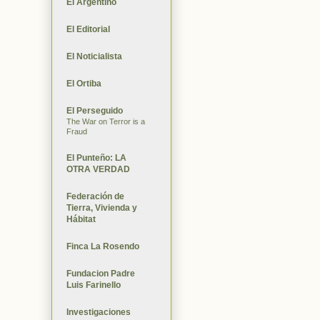
El Argentino
El Editorial
El Noticialista
El Ortiba
El Perseguido
The War on Terror is a
Fraud
El Punteño: LA
OTRA VERDAD
Federación de
Tierra, Vivienda y
Hábitat
Finca La Rosendo
Fundacion Padre
Luis Farinello
Investigaciones