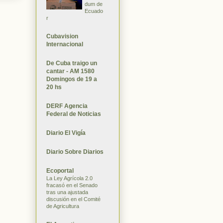
dum de
Ecuado
r
Cubavision
Internacional
De Cuba traigo un
cantar - AM 1580
Domingos de 19 a
20 hs
DERF Agencia
Federal de Noticias
Diario El Vigía
Diario Sobre Diarios
Ecoportal
La Ley Agrícola 2.0
fracasó en el Senado
tras una ajustada
discusión en el Comité
de Agricultura