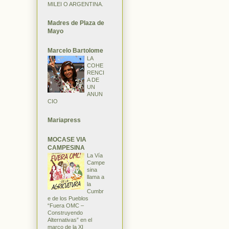
MILEI O ARGENTINA.
Madres de Plaza de
Mayo
Marcelo Bartolome
LA
COHE
RENCI
A DE
UN
ANUN
CIO
Mariapress
MOCASE VIA
CAMPESINA
La Vía
Campe
sina
llama a
la
Cumbr
e de los Pueblos
“Fuera OMC –
Construyendo
Alternativas” en el
marco de la XI