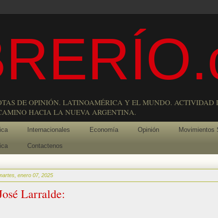
RERÍO.
OTAS DE OPINIÓN. LATINOAMÉRICA Y EL MUNDO. ACTIVIDAD 
 CAMINO HACIA LA NUEVA ARGENTINA.
ica
Internacionales
Economía
Opinión
Movimientos 
ica
Contactenos
martes, enero 07, 2025
José Larralde: