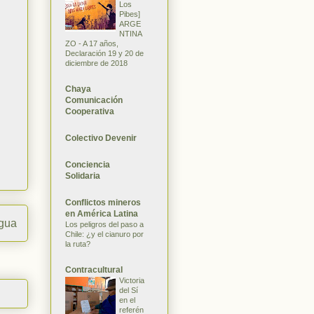
Los
Pibes]
ARGE
NTINA
ZO - A 17 años,
Declaración 19 y 20 de
diciembre de 2018
Chaya
Comunicación
Cooperativa
Colectivo Devenir
Conciencia
Solidaria
Conflictos mineros
en América Latina
igua
Los peligros del paso a
Chile: ¿y el cianuro por
la ruta?
Contracultural
Victoria
del Sí
en el
referén