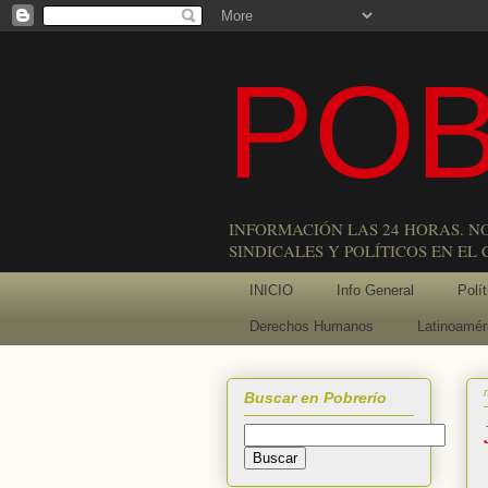
POB
INFORMACIÓN LAS 24 HORAS. N
SINDICALES Y POLÍTICOS EN EL
INICIO
Info General
Polít
Derechos Humanos
Latinoamér
Buscar en Pobrerío