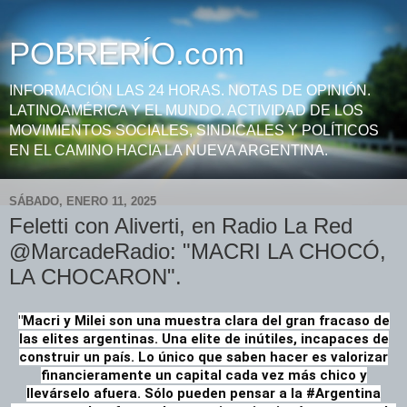
POBRERÍO.com
INFORMACIÓN LAS 24 HORAS. NOTAS DE OPINIÓN.
LATINOAMÉRICA Y EL MUNDO. ACTIVIDAD DE LOS
MOVIMIENTOS SOCIALES, SINDICALES Y POLÍTICOS
EN EL CAMINO HACIA LA NUEVA ARGENTINA.
SÁBADO, ENERO 11, 2025
Feletti con Aliverti, en Radio La Red
@MarcadeRadio: "MACRI LA CHOCÓ,
LA CHOCARON".
"Macri y Milei son una muestra clara del gran fracaso de
las elites argentinas. Una elite de inútiles, incapaces de
construir un país. Lo único que saben hacer es valorizar
financieramente un capital cada vez más chico y
llevárselo afuera. Sólo pueden pensar a la #Argentina