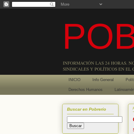
POB
INFORMACIÓN LAS 24 HORAS. N
SINDICALES Y POLÍTICOS EN EL
INICIO
Info General
Polít
Derechos Humanos
Latinoamér
Buscar en Pobrerío