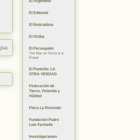
El Argentino
El Editorial
El Noticialista
El Ortiba
igua
El Perseguido
The War on Terror is a
Fraud
El Punteño: LA
OTRA VERDAD
Federación de
Tierra, Vivienda y
Hábitat
Finca La Rosendo
Fundacion Padre
Luis Farinello
Investigaciones