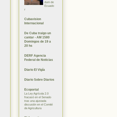
dum de
Ecuado
r
Cubavision
Internacional
De Cuba traigo un
cantar - AM 1580
Domingos de 19 a
20 hs
DERF Agencia
Federal de Noticias
Diario El Vigía
Diario Sobre Diarios
Ecoportal
La Ley Agrícola 2.0
fracasó en el Senado
tras una ajustada
discusión en el Comité
de Agricultura