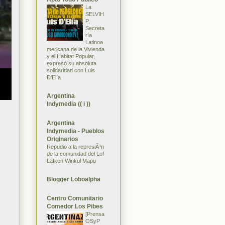
La
SELVIH
P,
Secreta
ría
Latinoa
mericana de la Vivienda
y el Habitat Popular,
expresó su absoluta
solidaridad con Luis
D'Elía
Argentina
Indymedia (( i ))
Argentina
Indymedia - Pueblos
Originarios
Repudio a la represiÃ³n
de la comunidad del Lof
Lafken Winkul Mapu
Blogger Loboalpha
Centro Comunitario
Comedor Los Pibes
[Prensa
OSyP