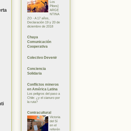
Los
Pibes]
rta
ARGE
NTINA
ZO - A 17 años,
Declaración 19 y 20 de
diciembre de 2018
Chaya
Comunicación
Cooperativa
.
Colectivo Devenir
Conciencia
Solidaria
Conflictos mineros
en América Latina
Los peligros del paso a
Chile: ¿y el cianuro por
la ruta?
ti
Contracultural
Victoria
del Sí
en el
referén