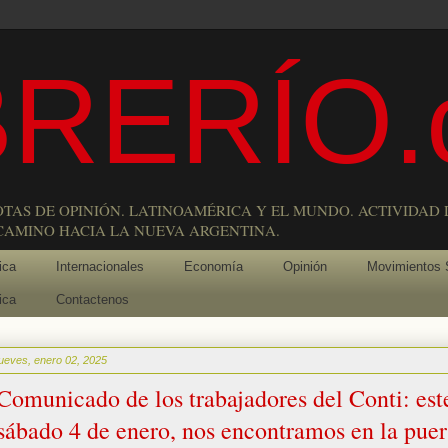
RERÍO.
OTAS DE OPINIÓN. LATINOAMÉRICA Y EL MUNDO. ACTIVIDAD 
 CAMINO HACIA LA NUEVA ARGENTINA.
ica
Internacionales
Economía
Opinión
Movimientos 
ica
Contactenos
jueves, enero 02, 2025
Comunicado de los trabajadores del Conti: est
sábado 4 de enero, nos encontramos en la puer