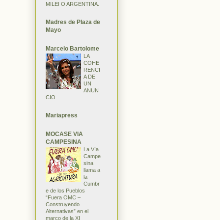
MILEI O ARGENTINA.
Madres de Plaza de
Mayo
Marcelo Bartolome
LA
COHE
RENCI
A DE
UN
ANUN
CIO
Mariapress
MOCASE VIA
CAMPESINA
La Vía
Campe
sina
llama a
la
Cumbr
e de los Pueblos
“Fuera OMC –
Construyendo
Alternativas” en el
marco de la XI