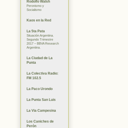
Rodolfo Walsh
Peronismo y
Socialismo
Kaos en la Red
La 5ta Pata
Situación Argentina.
Segundo Trimestre
2017 – BBVA Research
Argentina.
La Ciudad de La
Punta
La Colectiva Radio:
FM 102.5
La Paco Urondo
La Punta San Luis
La Via Campesina
Los Caniches de
Perón