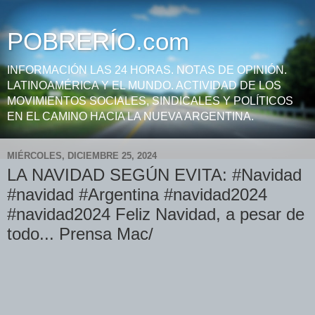
POBRERÍO.com
INFORMACIÓN LAS 24 HORAS. NOTAS DE OPINIÓN.
LATINOAMÉRICA Y EL MUNDO. ACTIVIDAD DE LOS
MOVIMIENTOS SOCIALES, SINDICALES Y POLÍTICOS
EN EL CAMINO HACIA LA NUEVA ARGENTINA.
MIÉRCOLES, DICIEMBRE 25, 2024
LA NAVIDAD SEGÚN EVITA: #Navidad
#navidad #Argentina #navidad2024
#navidad2024 Feliz Navidad, a pesar de
todo... Prensa Mac/