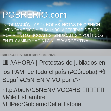
POBRERÍO.com
INFORMACIÓN LAS 24 HORAS. NOTAS DE OPINIÓN.
LATINOAMÉRICA Y EL MUNDO. ACTIVIDAD DE LOS
MOVIMIENTOS SOCIALES, SINDICALES Y POLÍTICOS
EN EL CAMINO HACIA LA NUEVA ARGENTINA.
MIÉRCOLES, DICIEMBRE 04, 2024
🟥 #AHORA | Protestas de jubilados en
los PAMI de todo el país (#Córdoba) 📲
Seguí #C5N EN VIVO por 👉
http://bit.ly/C5NENVIVO24HS 👇🏿👇🏿👇🏿
#MileiEsHambre
#ElPeorGobiernoDeLaHistoria