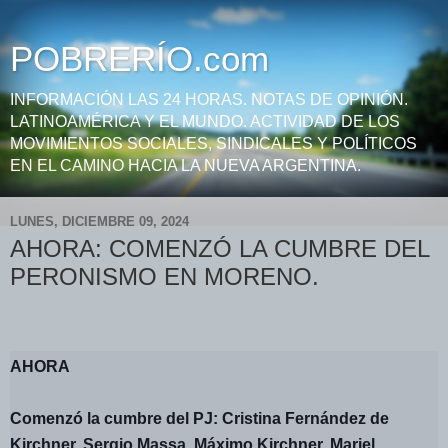
POBRERÍO.com
INFORMACIÓN LAS 24 HORAS. NOTAS DE OPINIÓN.
LATINOAMÉRICA Y EL MUNDO. ACTIVIDAD DE LOS
MOVIMIENTOS SOCIALES, SINDICALES Y POLÍTICOS
EN EL CAMINO HACIA LA NUEVA ARGENTINA.
LUNES, DICIEMBRE 09, 2024
AHORA: COMENZÓ LA CUMBRE DEL
PERONISMO EN MORENO.
AHORA
Comenzó la cumbre del PJ: Cristina Fernández de
Kirchner, Sergio Massa, Máximo Kirchner, Mariel