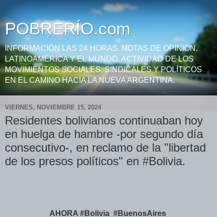
POBRERÍO.com
INFORMACIÓN LAS 24 HORAS. NOTAS DE OPINIÓN.
LATINOAMÉRICA Y EL MUNDO. ACTIVIDAD DE LOS
MOVIMIENTOS SOCIALES, SINDICALES Y POLÍTICOS
EN EL CAMINO HACIA LA NUEVA ARGENTINA.
VIERNES, NOVIEMBRE 15, 2024
Residentes bolivianos continuaban hoy
en huelga de hambre -por segundo día
consecutivo-, en reclamo de la "libertad
de los presos políticos" en #Bolivia.
AHORA #Bolivia #BuenosAires