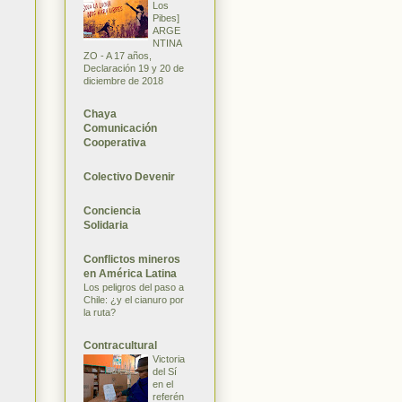
Los
Pibes]
ARGE
NTINA
ZO - A 17 años,
Declaración 19 y 20 de
diciembre de 2018
Chaya
Comunicación
Cooperativa
Colectivo Devenir
Conciencia
Solidaria
Conflictos mineros
en América Latina
Los peligros del paso a
Chile: ¿y el cianuro por
la ruta?
Contracultural
Victoria
del Sí
en el
referén