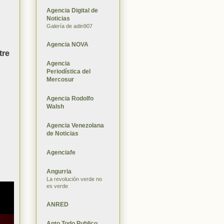
Agencia Digital de
Noticias
Galería de adin907
Agencia NOVA
tre
Agencia
Periodística del
Mercosur
Agencia Rodolfo
Walsh
Agencia Venezolana
de Noticias
Agenciafe
Angurria
La revolución verde no
es verde
ANRED
Apto Todo Publico