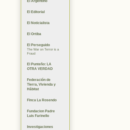
El Argentino
El Editorial
El Noticialista
El Ortiba
El Perseguido
The War on Terror is a
Fraud
El Punteño: LA
OTRA VERDAD
Federación de
Tierra, Vivienda y
Hábitat
Finca La Rosendo
Fundacion Padre
Luis Farinello
Investigaciones