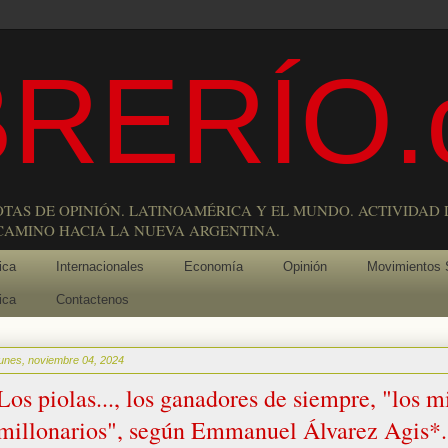
RERÍO.
OTAS DE OPINIÓN. LATINOAMÉRICA Y EL MUNDO. ACTIVIDAD 
 CAMINO HACIA LA NUEVA ARGENTINA.
ica
Internacionales
Economía
Opinión
Movimientos 
ica
Contactenos
lunes, noviembre 04, 2024
Los piolas..., los ganadores de siempre, "los m
millonarios", según Emmanuel Álvarez Agis*.