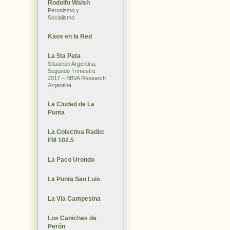
Rodolfo Walsh
Peronismo y
Socialismo
Kaos en la Red
La 5ta Pata
Situación Argentina.
Segundo Trimestre
2017 – BBVA Research
Argentina.
La Ciudad de La
Punta
La Colectiva Radio:
FM 102.5
La Paco Urondo
La Punta San Luis
La Via Campesina
Los Caniches de
Perón