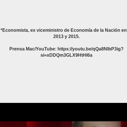
*Economista, ex viceministro de Economía de la Nación en
2013 y 2015.
Prensa Mac/YouTube: https://youtu.be/qQa8NlbP3ig?
si=xDDQm3GLX9HtHl6a