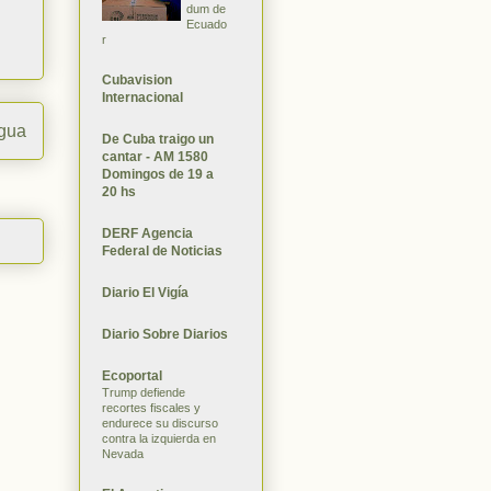
dum de
Ecuado
r
Cubavision
Internacional
igua
De Cuba traigo un
cantar - AM 1580
Domingos de 19 a
20 hs
DERF Agencia
Federal de Noticias
Diario El Vigía
Diario Sobre Diarios
Ecoportal
Trump defiende
recortes fiscales y
endurece su discurso
contra la izquierda en
Nevada