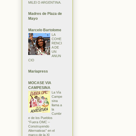
MILEI O ARGENTINA.
Madres de Plaza de
Mayo
Marcelo Bartolome
LA
COHE
RENCI
A DE
UN
ANUN
CIO
Mariapress
MOCASE VIA
CAMPESINA
La Vía
Campe
sina
llama a
la
Cumbr
e de los Pueblos
“Fuera OMC –
Construyendo
Alternativas” en el
marco de la XI