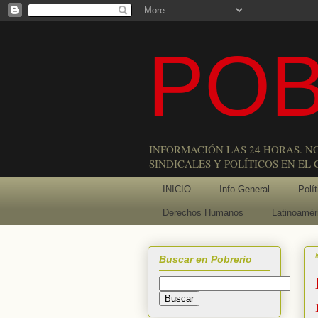
POB
INFORMACIÓN LAS 24 HORAS. N
SINDICALES Y POLÍTICOS EN EL
INICIO
Info General
Polít
Derechos Humanos
Latinoamér
Buscar en Pobrerío