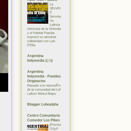
La
SELVIH
P,
Secreta
ría
Latinoa
mericana de la Vivienda
y el Habitat Popular,
expresó su absoluta
solidaridad con Luis
D'Elía
Argentina
Indymedia (( i ))
Argentina
Indymedia - Pueblos
Originarios
Repudio a la represiÃ³n
de la comunidad del Lof
Lafken Winkul Mapu
Blogger Loboalpha
Centro Comunitario
Comedor Los Pibes
[Prensa
OSyP