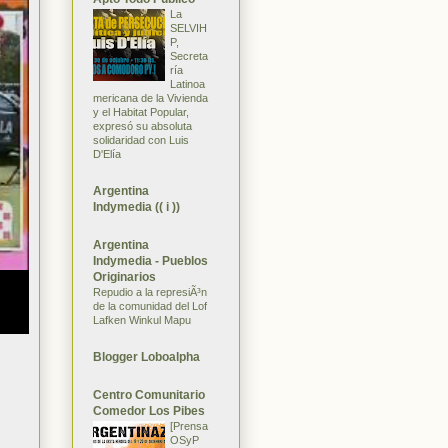
La
SELVIH
P,
Secreta
ría
Latinoa
mericana de la Vivienda
y el Habitat Popular,
expresó su absoluta
solidaridad con Luis
D'Elía
Argentina
Indymedia (( i ))
Argentina
Indymedia - Pueblos
Originarios
Repudio a la represiÃ³n
de la comunidad del Lof
Lafken Winkul Mapu
Blogger Loboalpha
Centro Comunitario
Comedor Los Pibes
[Prensa
OSyP