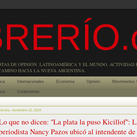
RERÍO.
OTAS DE OPINIÓN. LATINOAMÉRICA Y EL MUNDO. ACTIVIDAD 
 CAMINO HACIA LA NUEVA ARGENTINA.
ica
Internacionales
Economía
Opinión
Movimientos 
ica
Contactenos
viernes, noviembre 22, 2024
Lo que no dicen: ''La plata la puso Kicillof'': 
periodista Nancy Pazos ubicó al intendente de