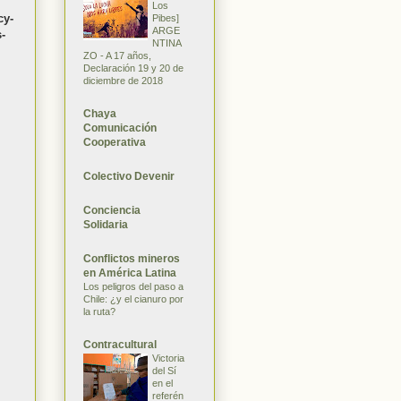
Los
cy-
Pibes]
ARGE
-
NTINA
ZO - A 17 años,
Declaración 19 y 20 de
diciembre de 2018
Chaya
Comunicación
Cooperativa
Colectivo Devenir
Conciencia
Solidaria
Conflictos mineros
en América Latina
Los peligros del paso a
Chile: ¿y el cianuro por
la ruta?
Contracultural
Victoria
del Sí
en el
referén