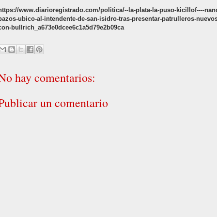
https://www.diarioregistrado.com/politica/--la-plata-la-puso-kicillof----nan
pazos-ubico-al-intendente-de-san-isidro-tras-presentar-patrulleros-nuevos
con-bullrich_a673e0dcee6c1a5d79e2b09ca
No hay comentarios:
Publicar un comentario