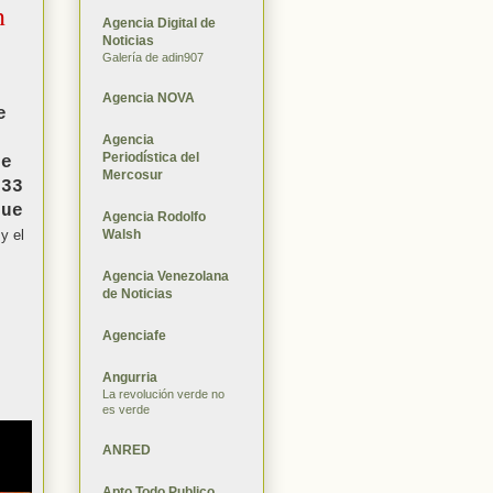
n
Agencia Digital de
Noticias
Galería de adin907
Agencia NOVA
e
Agencia
Periodística del
de
Mercosur
 33
que
Agencia Rodolfo
Walsh
y el
Agencia Venezolana
de Noticias
Agenciafe
Angurria
La revolución verde no
es verde
ANRED
Apto Todo Publico