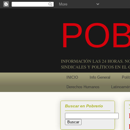
POB
INFORMACIÓN LAS 24 HORAS. N
SINDICALES Y POLÍTICOS EN EL
INICIO
Info General
Polít
Derechos Humanos
Latinoamér
Buscar en Pobrerío