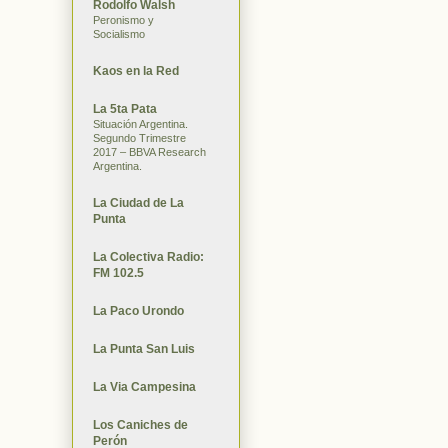
Rodolfo Walsh
Peronismo y
Socialismo
Kaos en la Red
La 5ta Pata
Situación Argentina.
Segundo Trimestre
2017 – BBVA Research
Argentina.
La Ciudad de La
Punta
La Colectiva Radio:
FM 102.5
La Paco Urondo
La Punta San Luis
La Via Campesina
Los Caniches de
Perón