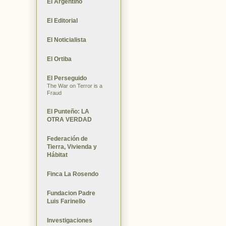
El Argentino
El Editorial
El Noticialista
El Ortiba
El Perseguido
The War on Terror is a
Fraud
El Punteño: LA
OTRA VERDAD
Federación de
Tierra, Vivienda y
Hábitat
Finca La Rosendo
Fundacion Padre
Luis Farinello
Investigaciones