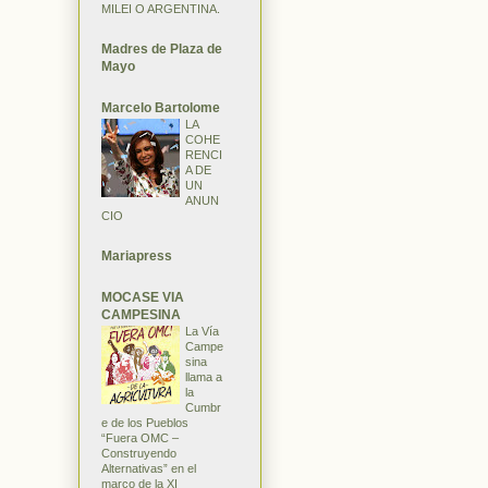
MILEI O ARGENTINA.
Madres de Plaza de
Mayo
Marcelo Bartolome
LA
COHE
RENCI
A DE
UN
ANUN
CIO
Mariapress
MOCASE VIA
CAMPESINA
La Vía
Campe
sina
llama a
la
Cumbr
e de los Pueblos
“Fuera OMC –
Construyendo
Alternativas” en el
marco de la XI