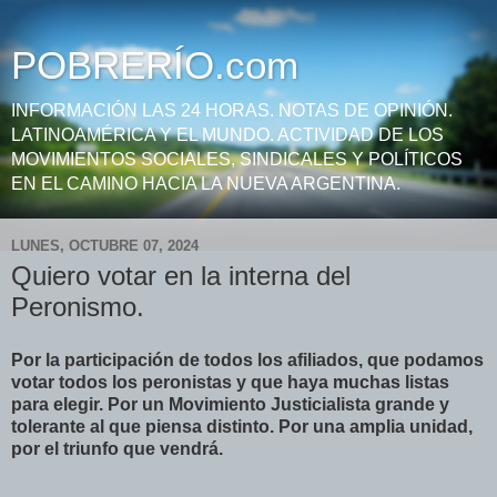
POBRERÍO.com
INFORMACIÓN LAS 24 HORAS. NOTAS DE OPINIÓN.
LATINOAMÉRICA Y EL MUNDO. ACTIVIDAD DE LOS
MOVIMIENTOS SOCIALES, SINDICALES Y POLÍTICOS
EN EL CAMINO HACIA LA NUEVA ARGENTINA.
LUNES, OCTUBRE 07, 2024
Quiero votar en la interna del
Peronismo.
Por la participación de todos los afiliados, que podamos
votar todos los peronistas y que haya muchas listas
para elegir. Por un Movimiento Justicialista grande y
tolerante al que piensa distinto. Por una amplia unidad,
por el triunfo que vendrá.