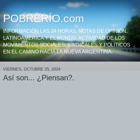
POBRERÍO.com
INFORMACIÓN LAS 24 HORAS. NOTAS DE OPINIÓN.
LATINOAMÉRICA Y EL MUNDO. ACTIVIDAD DE LOS
MOVIMIENTOS SOCIALES, SINDICALES Y POLÍTICOS
EN EL CAMINO HACIA LA NUEVA ARGENTINA.
VIERNES, OCTUBRE 25, 2024
Así son... ¿Piensan?.