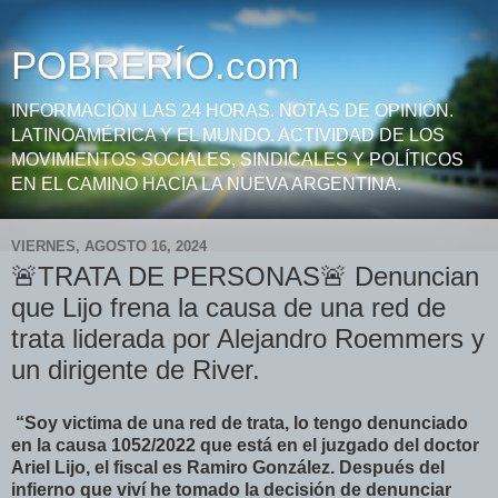
POBRERÍO.com
INFORMACIÓN LAS 24 HORAS. NOTAS DE OPINIÓN.
LATINOAMÉRICA Y EL MUNDO. ACTIVIDAD DE LOS
MOVIMIENTOS SOCIALES, SINDICALES Y POLÍTICOS
EN EL CAMINO HACIA LA NUEVA ARGENTINA.
VIERNES, AGOSTO 16, 2024
🚨TRATA DE PERSONAS🚨 Denuncian
que Lijo frena la causa de una red de
trata liderada por Alejandro Roemmers y
un dirigente de River.
“Soy victima de una red de trata, lo tengo denunciado
en la causa 1052/2022 que está en el juzgado del doctor
Ariel Lijo, el fiscal es Ramiro González. Después del
infierno que viví he tomado la decisión de denunciar