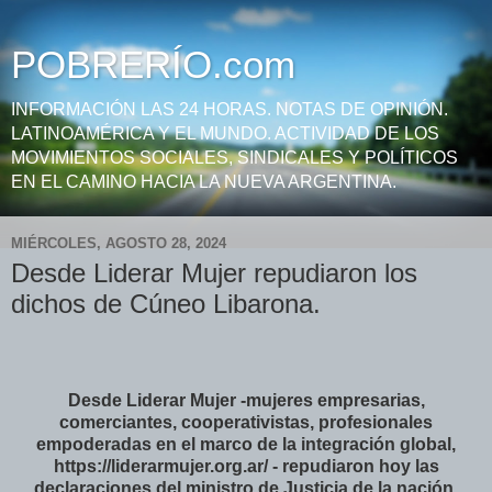
POBRERÍO.com
INFORMACIÓN LAS 24 HORAS. NOTAS DE OPINIÓN.
LATINOAMÉRICA Y EL MUNDO. ACTIVIDAD DE LOS
MOVIMIENTOS SOCIALES, SINDICALES Y POLÍTICOS
EN EL CAMINO HACIA LA NUEVA ARGENTINA.
MIÉRCOLES, AGOSTO 28, 2024
Desde Liderar Mujer repudiaron los
dichos de Cúneo Libarona.
Desde Liderar Mujer -mujeres empresarias,
comerciantes, cooperativistas, profesionales
empoderadas en el marco de la integración global,
https://liderarmujer.org.ar/ - repudiaron hoy las
declaraciones del ministro de Justicia de la nación,