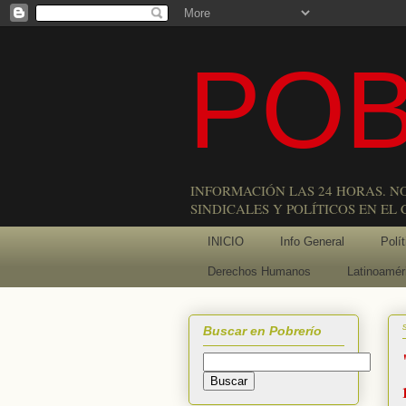
POB
INFORMACIÓN LAS 24 HORAS. N
SINDICALES Y POLÍTICOS EN EL
INICIO
Info General
Polít
Derechos Humanos
Latinoamér
Buscar en Pobrerío