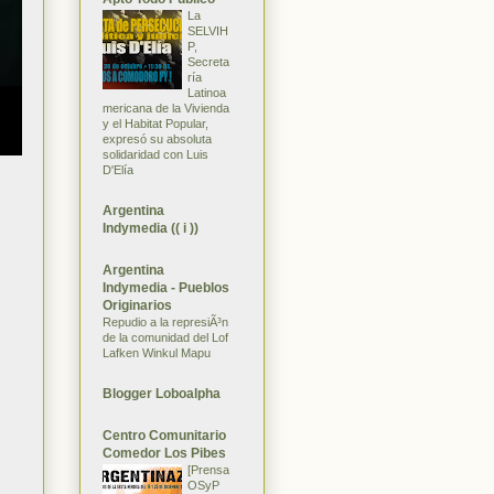
La
SELVIH
P,
Secreta
ría
Latinoa
mericana de la Vivienda
y el Habitat Popular,
expresó su absoluta
solidaridad con Luis
D'Elía
Argentina
Indymedia (( i ))
Argentina
Indymedia - Pueblos
Originarios
Repudio a la represiÃ³n
de la comunidad del Lof
Lafken Winkul Mapu
Blogger Loboalpha
Centro Comunitario
Comedor Los Pibes
[Prensa
OSyP