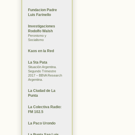
Fundacion Padre
Luis Farinello
Investigaciones
Rodolfo Walsh
Peronismo y
Socialismo
Kaos en la Red
La 5ta Pata
Situación Argentina.
Segundo Trimestre
2017 – BBVA Research
Argentina.
La Ciudad de La
Punta
La Colectiva Radio:
FM 102.5
La Paco Urondo
La Punta San Luis