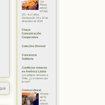
Los
Pibes]
ARGE
NTINA
ZO - A 17 años,
Declaración 19 y 20 de
diciembre de 2018
Chaya
Comunicación
Cooperativa
Colectivo Devenir
Conciencia
Solidaria
Conflictos mineros
en América Latina
Los peligros del paso a
Chile: ¿y el cianuro por
la ruta?
igua
Contracultural
Victoria
del Sí
en el
referén