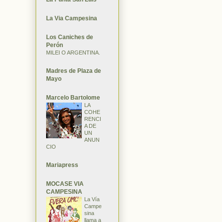
La Via Campesina
Los Caniches de
Perón
MILEI O ARGENTINA.
Madres de Plaza de
Mayo
Marcelo Bartolome
LA
COHE
RENCI
A DE
UN
ANUN
CIO
Mariapress
MOCASE VIA
CAMPESINA
La Vía
Campe
sina
llama a