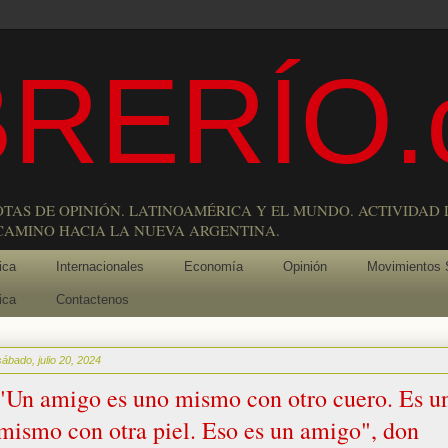
RERÍO.
OTAS DE OPINIÓN. LATINOAMÉRICA Y EL MUNDO. ACTIVIDAD 
 CAMINO HACIA LA NUEVA ARGENTINA.
ica
Internacionales
Economía
Opinión
Movimientos 
ica
Contactenos
sábado, julio 20, 2024
"Un amigo es uno mismo con otro cuero. Es u
mismo con otra piel. Eso es un amigo", don