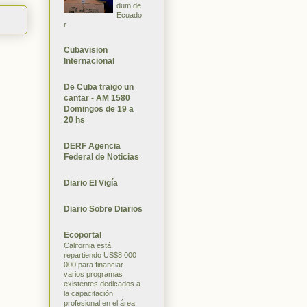
dum de
Ecuado
r
Cubavision
Internacional
De Cuba traigo un
cantar - AM 1580
Domingos de 19 a
20 hs
DERF Agencia
Federal de Noticias
Diario El Vigía
Diario Sobre Diarios
Ecoportal
California está
repartiendo US$8 000
000 para financiar
varios programas
existentes dedicados a
la capacitación
profesional en el área