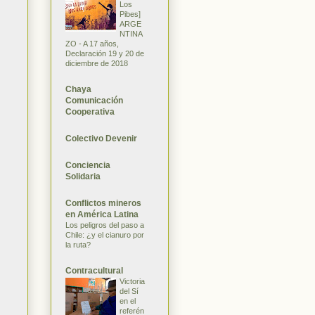
Los
Pibes]
ARGE
NTINA
ZO - A 17 años,
Declaración 19 y 20 de
diciembre de 2018
Chaya
Comunicación
Cooperativa
Colectivo Devenir
Conciencia
Solidaria
Conflictos mineros
en América Latina
Los peligros del paso a
Chile: ¿y el cianuro por
la ruta?
Contracultural
Victoria
del Sí
en el
referén