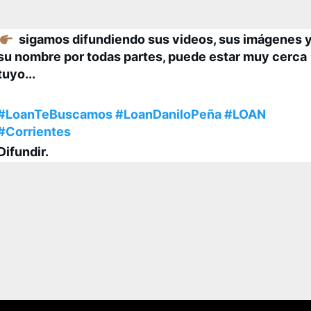
👉🏾
sigamos difundiendo sus videos, sus imágenes 
su nombre por todas partes, puede estar muy cerca
tuyo...
#LoanTeBuscamos
#LoanDaniloPeña
#LOAN
#Corrientes
Difundir.