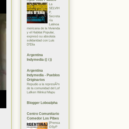
La
SELVIH
P,
Secreta
ría
Latinoa
mericana de la Vivienda
y el Habitat Popular,
expresó su absoluta
solidaridad con Luis
D'Elía
Argentina
Indymedia (( i ))
Argentina
Indymedia - Pueblos
Originarios
Repudio a la represiÃ³n
de la comunidad del Lof
Lafken Winkul Mapu
Blogger Loboalpha
Centro Comunitario
Comedor Los Pibes
[Prensa
OSyP