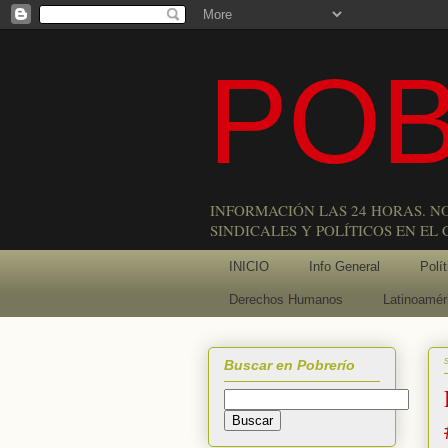
POB
INFORMACIÓN LAS 24 HORAS. N
SINDICALES Y POLÍTICOS EN EL
INICIO
Info General
Polít
Derechos Humanos
Latinoamér
Buscar en Pobrerío