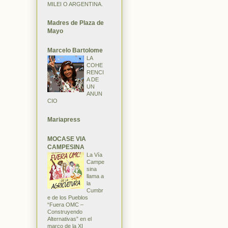
MILEI O ARGENTINA.
Madres de Plaza de
Mayo
Marcelo Bartolome
LA
COHE
RENCI
A DE
UN
ANUN
CIO
Mariapress
MOCASE VIA
CAMPESINA
La Vía
Campe
sina
llama a
la
Cumbr
e de los Pueblos
“Fuera OMC –
Construyendo
Alternativas” en el
marco de la XI