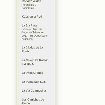
Rodolfo Walsh
Peronismo y
Socialismo
Kaos en la Red
La 5ta Pata
Situación Argentina.
Segundo Trimestre
2017 – BBVA Research
Argentina.
La Ciudad de La
Punta
La Colectiva Radio:
FM 102.5
La Paco Urondo
La Punta San Luis
La Via Campesina
Los Caniches de
Perón