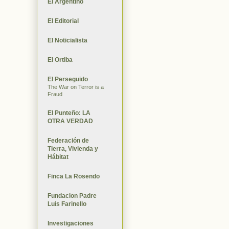
El Argentino
El Editorial
El Noticialista
El Ortiba
El Perseguido
The War on Terror is a
Fraud
El Punteño: LA
OTRA VERDAD
Federación de
Tierra, Vivienda y
Hábitat
Finca La Rosendo
Fundacion Padre
Luis Farinello
Investigaciones