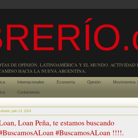
RERÍO.
OTAS DE OPINIÓN. LATINOAMÉRICA Y EL MUNDO. ACTIVIDAD 
 CAMINO HACIA LA NUEVA ARGENTINA.
ica
Internacionales
Economía
Opinión
Movimientos 
ica
Contactenos
sábado, julio 13, 2024
Loan, Loan Peña, te estamos buscando
#BuscamosALoan #BuscamosALoan !!!!.