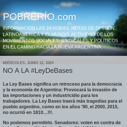
POBRERÍO.com
INFORMACIÓN LAS 24 HORAS. NOTAS DE OPINIÓN.
LATINOAMÉRICA Y EL MUNDO. ACTIVIDAD DE LOS
MOVIMIENTOS SOCIALES, SINDICALES Y POLÍTICOS
EN EL CAMINO HACIA LA NUEVA ARGENTINA.
MIÉRCOLES, JUNIO 12, 2024
NO A LA #LeyDeBases
La Ley Bases significa un retroceso para la democracia
y la economía de Argentina: Provocará la invasión de
las importaciones y un industricidio para los
trabajadores. La Ley Bases traerá más tragedias para el
pueblo argentino, como en los años '90, el 2000, 2015,
no ocurrió en 1810....!!!.
No podemos permitirlo. Senadores: voten en contra de