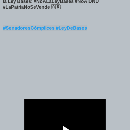
la Ley Bases: #NoALaLeyBases #NoAlDNU
#LaPatriaNoSeVende 🇦🇷
#SenadoresCómplices
#LeyDeBases