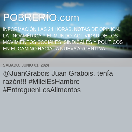
POBRERÍO.com
INFORMACIÓN LAS 24 HORAS. NOTAS DE OPINIÓN.
LATINOAMÉRICA Y EL MUNDO. ACTIVIDAD DE LOS
MOVIMIENTOS SOCIALES, SINDICALES Y POLÍTICOS
EN EL CAMINO HACIA LA NUEVA ARGENTINA.
SÁBADO, JUNIO 01, 2024
@JuanGrabois Juan Grabois, tenía
razón!!! #MileiEsHambre
#EntreguenLosAlimentos