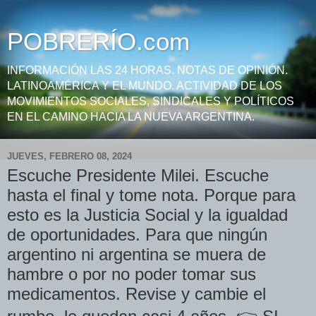
POBRERÍO.com
INFORMACIÓN LAS 24 HORAS. NOTAS DE OPINIÓN.
LATINOAMÉRICA Y EL MUNDO. ACTIVIDAD DE LOS
MOVIMIENTOS SOCIALES, SINDICALES Y POLÍTICOS
EN EL CAMINO HACIA LA NUEVA ARGENTINA.
JUEVES, FEBRERO 08, 2024
Escuche Presidente Milei. Escuche
hasta el final y tome nota. Porque para
esto es la Justicia Social y la igualdad
de oportunidades. Para que ningún
argentino ni argentina se muera de
hambre o por no poder tomar sus
medicamentos. Revise y cambie el