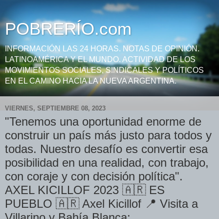
POBRERÍO.com
INFORMACIÓN LAS 24 HORAS. NOTAS DE OPINIÓN.
LATINOAMÉRICA Y EL MUNDO. ACTIVIDAD DE LOS
MOVIMIENTOS SOCIALES, SINDICALES Y POLÍTICOS
EN EL CAMINO HACIA LA NUEVA ARGENTINA.
VIERNES, SEPTIEMBRE 08, 2023
"Tenemos una oportunidad enorme de
construir un país más justo para todos y
todas. Nuestro desafío es convertir esa
posibilidad en una realidad, con trabajo,
con coraje y con decisión política".
AXEL KICILLOF 2023 🇦🇷 ES
PUEBLO 🇦🇷 Axel Kicillof 📍 Visita a
Villarino y Bahía Blanca: