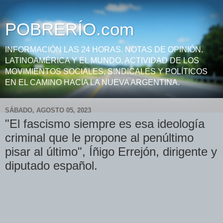
POBRERÍO.com
INFORMACIÓN LAS 24 HORAS. NOTAS DE OPINIÓN.
LATINOAMÉRICA Y EL MUNDO. ACTIVIDAD DE LOS
MOVIMIENTOS SOCIALES, SINDICALES Y POLÍTICOS
EN EL CAMINO HACIA LA NUEVA ARGENTINA.
SÁBADO, AGOSTO 05, 2023
"El fascismo siempre es esa ideología
criminal que le propone al penúltimo
pisar al último", Íñigo Errejón, dirigente y
diputado español.