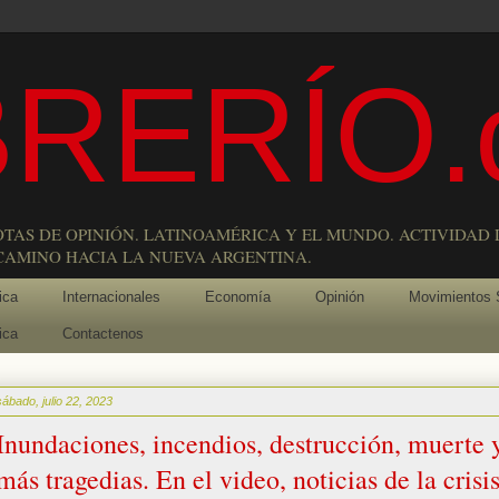
RERÍO.
OTAS DE OPINIÓN. LATINOAMÉRICA Y EL MUNDO. ACTIVIDAD 
 CAMINO HACIA LA NUEVA ARGENTINA.
ica
Internacionales
Economía
Opinión
Movimientos 
ica
Contactenos
sábado, julio 22, 2023
Inundaciones, incendios, destrucción, muerte 
más tragedias. En el video, noticias de la crisi