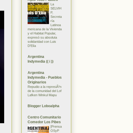
La
SELVIH
P,
Secreta
ría
Latinoa
mericana de la Vivienda
y el Habitat Popular,
expresó su absoluta
solidaridad con Luis
D'Elía
Argentina
Indymedia (( i ))
Argentina
Indymedia - Pueblos
Originarios
Repudio a la represiÃ³n
de la comunidad del Lof
Lafken Winkul Mapu
Blogger Loboalpha
Centro Comunitario
Comedor Los Pibes
[Prensa
OSyP