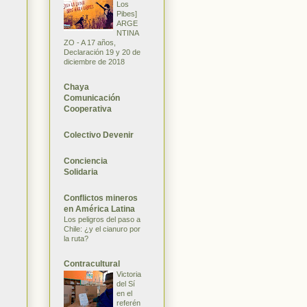
Los
Pibes]
ARGE
NTINA
ZO - A 17 años,
Declaración 19 y 20 de
diciembre de 2018
Chaya
Comunicación
Cooperativa
Colectivo Devenir
Conciencia
Solidaria
Conflictos mineros
en América Latina
Los peligros del paso a
Chile: ¿y el cianuro por
la ruta?
Contracultural
Victoria
del Sí
en el
referén