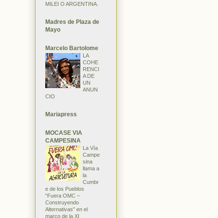
MILEI O ARGENTINA.
Madres de Plaza de
Mayo
Marcelo Bartolome
LA
COHE
RENCI
A DE
UN
ANUN
CIO
Mariapress
MOCASE VIA
CAMPESINA
La Vía
Campe
sina
llama a
la
Cumbr
e de los Pueblos
“Fuera OMC –
Construyendo
Alternativas” en el
marco de la XI