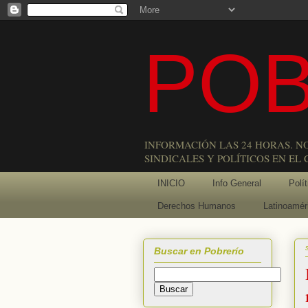
POB
INFORMACIÓN LAS 24 HORAS. N
SINDICALES Y POLÍTICOS EN EL
INICIO
Info General
Polít
Derechos Humanos
Latinoamér
Buscar en Pobrerío