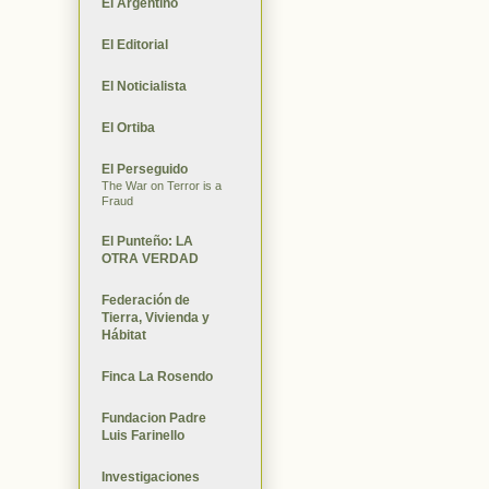
El Argentino
El Editorial
El Noticialista
El Ortiba
El Perseguido
The War on Terror is a
Fraud
El Punteño: LA
OTRA VERDAD
Federación de
Tierra, Vivienda y
Hábitat
Finca La Rosendo
Fundacion Padre
Luis Farinello
Investigaciones