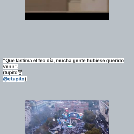
"Que lastima el feo día, mucha gente hubiese querido
venir".
(tupito🍸
@etupito
)