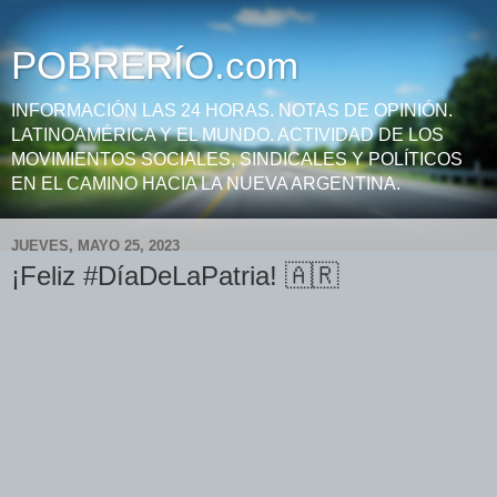
POBRERÍO.com
INFORMACIÓN LAS 24 HORAS. NOTAS DE OPINIÓN.
LATINOAMÉRICA Y EL MUNDO. ACTIVIDAD DE LOS
MOVIMIENTOS SOCIALES, SINDICALES Y POLÍTICOS
EN EL CAMINO HACIA LA NUEVA ARGENTINA.
JUEVES, MAYO 25, 2023
¡Feliz #DíaDeLaPatria! 🇦🇷