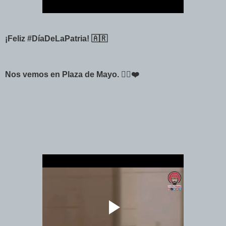
¡Feliz #DíaDeLaPatria! 🇦🇷
Nos vemos en Plaza de Mayo. ✌🏻❤️