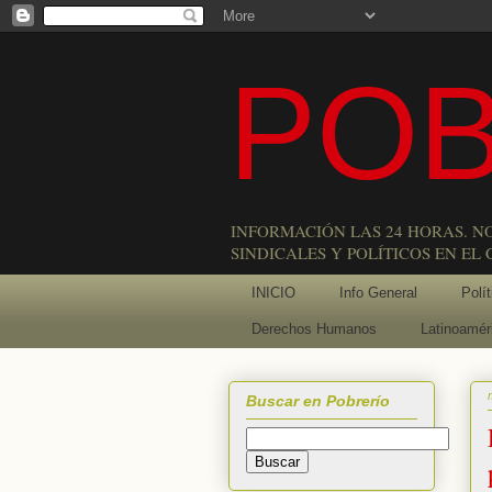
POB
INFORMACIÓN LAS 24 HORAS. N
SINDICALES Y POLÍTICOS EN EL
INICIO
Info General
Polít
Derechos Humanos
Latinoamér
Buscar en Pobrerío