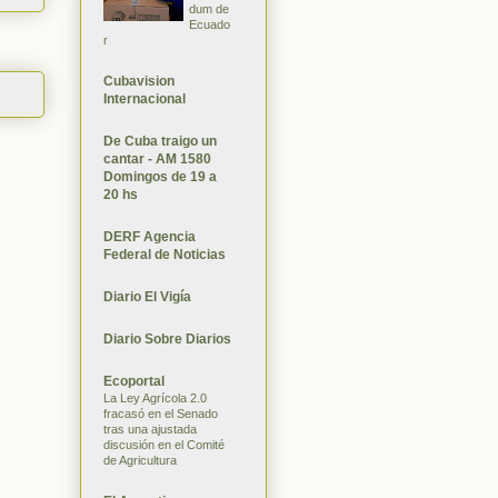
dum de
Ecuado
r
Cubavision
Internacional
De Cuba traigo un
cantar - AM 1580
Domingos de 19 a
20 hs
DERF Agencia
Federal de Noticias
Diario El Vigía
Diario Sobre Diarios
Ecoportal
La Ley Agrícola 2.0
fracasó en el Senado
tras una ajustada
discusión en el Comité
de Agricultura