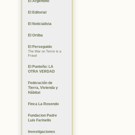
El Argentino
El Editorial
El Noticialista
El Ortiba
El Perseguido
The War on Terror is a
Fraud
El Punteño: LA
OTRA VERDAD
Federación de
Tierra, Vivienda y
Hábitat
Finca La Rosendo
Fundacion Padre
Luis Farinello
Investigaciones