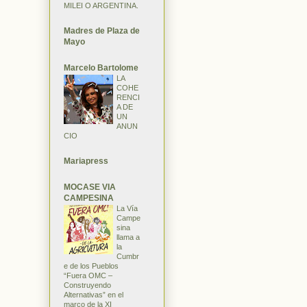
MILEI O ARGENTINA.
Madres de Plaza de
Mayo
Marcelo Bartolome
LA
COHE
RENCI
A DE
UN
ANUN
CIO
Mariapress
MOCASE VIA
CAMPESINA
La Vía
Campe
sina
llama a
la
Cumbr
e de los Pueblos
“Fuera OMC –
Construyendo
Alternativas” en el
marco de la XI