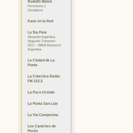
Rodolfo Walsh
Peronismo y
Socialismo
Kaos en la Red
La 5ta Pata
Situación Argentina.
Segundo Trimestre
2017 – BBVA Research
Argentina.
La Ciudad de La
Punta
La Colectiva Radio:
FM 102.5
La Paco Urondo
La Punta San Luis
La Via Campesina
Los Caniches de
Perón