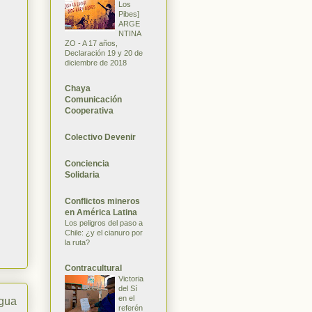
Los
Pibes]
ARGE
NTINA
ZO - A 17 años,
Declaración 19 y 20 de
diciembre de 2018
Chaya
Comunicación
Cooperativa
Colectivo Devenir
Conciencia
Solidaria
Conflictos mineros
en América Latina
Los peligros del paso a
Chile: ¿y el cianuro por
la ruta?
Contracultural
Victoria
del Sí
en el
igua
referén