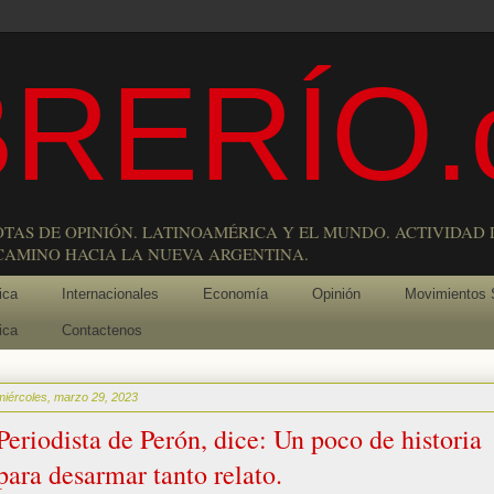
RERÍO.
OTAS DE OPINIÓN. LATINOAMÉRICA Y EL MUNDO. ACTIVIDAD 
 CAMINO HACIA LA NUEVA ARGENTINA.
ica
Internacionales
Economía
Opinión
Movimientos 
ica
Contactenos
miércoles, marzo 29, 2023
Periodista de Perón, dice: Un poco de historia
para desarmar tanto relato.