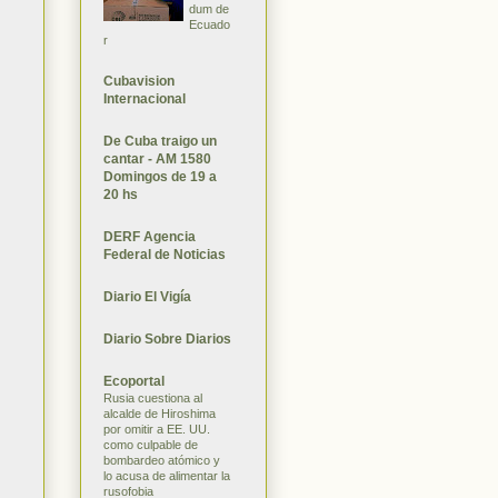
dum de
Ecuado
r
Cubavision
Internacional
De Cuba traigo un
cantar - AM 1580
Domingos de 19 a
20 hs
DERF Agencia
Federal de Noticias
Diario El Vigía
Diario Sobre Diarios
Ecoportal
Rusia cuestiona al
alcalde de Hiroshima
por omitir a EE. UU.
como culpable de
bombardeo atómico y
lo acusa de alimentar la
rusofobia