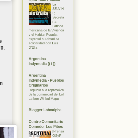
La
SELVIH
P,
Secreta
ría
Latinoa
mericana de la Vivienda
y el Habitat Popular,
expresó su absoluta
e
solidaridad con Luis
70,
D'Elía
Argentina
Indymedia (( i ))
Argentina
Indymedia - Pueblos
ún
Originarios
Repudio a la represiÃ³n
de la comunidad del Lof
Lafken Winkul Mapu
Blogger Loboalpha
Centro Comunitario
Comedor Los Pibes
[Prensa
OSyP