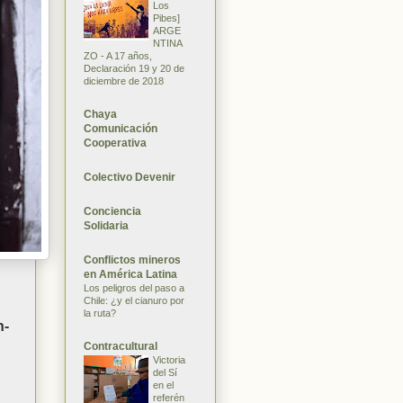
Los
Pibes]
ARGE
NTINA
ZO - A 17 años,
Declaración 19 y 20 de
diciembre de 2018
Chaya
Comunicación
Cooperativa
Colectivo Devenir
Conciencia
Solidaria
Conflictos mineros
en América Latina
Los peligros del paso a
Chile: ¿y el cianuro por
la ruta?
n-
Contracultural
Victoria
del Sí
en el
referén