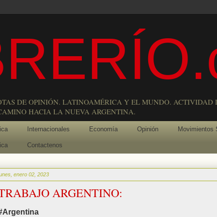
RERÍO.
OTAS DE OPINIÓN. LATINOAMÉRICA Y EL MUNDO. ACTIVIDAD 
 CAMINO HACIA LA NUEVA ARGENTINA.
ica
Internacionales
Economía
Opinión
Movimientos 
ica
Contactenos
lunes, enero 02, 2023
TRABAJO ARGENTINO:
#Argentina