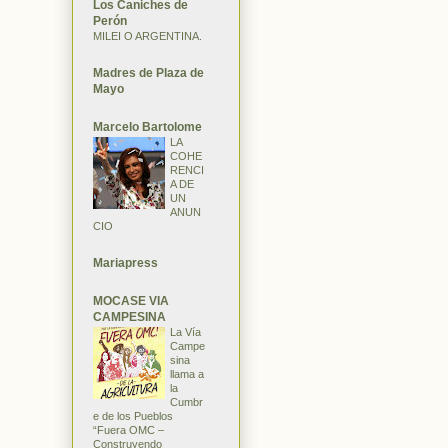
Los Caniches de
Perón
MILEI O ARGENTINA.
Madres de Plaza de
Mayo
Marcelo Bartolome
LA
COHE
RENCI
A DE
UN
ANUN
CIO
Mariapress
MOCASE VIA
CAMPESINA
La Vía
Campe
sina
llama a
la
Cumbr
e de los Pueblos
“Fuera OMC –
Construyendo