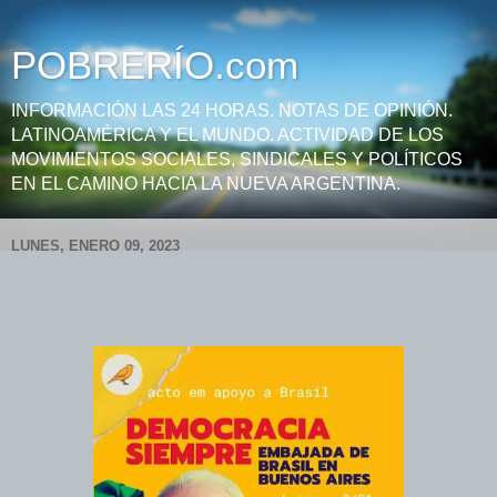
POBRERÍO.com
INFORMACIÓN LAS 24 HORAS. NOTAS DE OPINIÓN.
LATINOAMÉRICA Y EL MUNDO. ACTIVIDAD DE LOS
MOVIMIENTOS SOCIALES, SINDICALES Y POLÍTICOS
EN EL CAMINO HACIA LA NUEVA ARGENTINA.
LUNES, ENERO 09, 2023