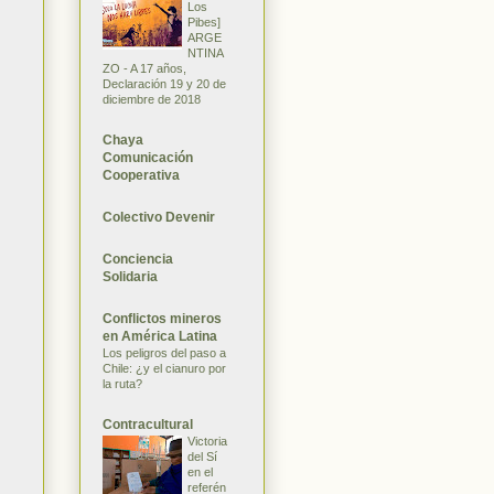
Los
Pibes]
ARGE
NTINA
ZO - A 17 años,
Declaración 19 y 20 de
diciembre de 2018
Chaya
Comunicación
Cooperativa
Colectivo Devenir
Conciencia
Solidaria
Conflictos mineros
en América Latina
Los peligros del paso a
Chile: ¿y el cianuro por
la ruta?
Contracultural
Victoria
del Sí
en el
referén