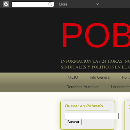
POB
INFORMACIÓN LAS 24 HORAS. N
SINDICALES Y POLÍTICOS EN EL
INICIO
Info General
Polít
Derechos Humanos
Latinoamér
Buscar en Pobrerío