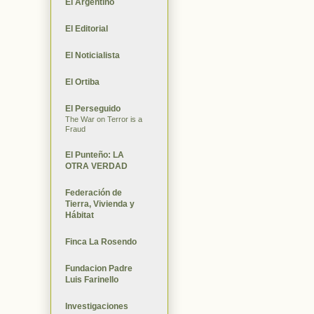
El Argentino
El Editorial
El Noticialista
El Ortiba
El Perseguido
The War on Terror is a
Fraud
El Punteño: LA
OTRA VERDAD
Federación de
Tierra, Vivienda y
Hábitat
Finca La Rosendo
Fundacion Padre
Luis Farinello
Investigaciones