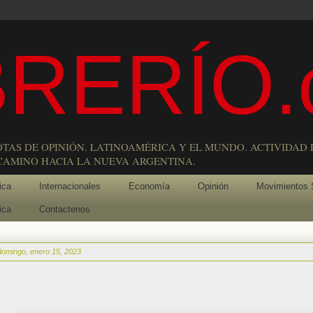
RERÍO.
OTAS DE OPINIÓN. LATINOAMÉRICA Y EL MUNDO. ACTIVIDAD 
 CAMINO HACIA LA NUEVA ARGENTINA.
ica
Internacionales
Economía
Opinión
Movimientos 
ica
Contactenos
domingo, enero 15, 2023