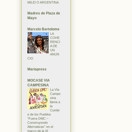
MILEI O ARGENTINA.
Madres de Plaza de
Mayo
Marcelo Bartolome
LA
COHE
RENCI
A DE
UN
ANUN
CIO
Mariapress
MOCASE VIA
CAMPESINA
La Vía
Campe
sina
llama a
la
Cumbr
e de los Pueblos
“Fuera OMC –
Construyendo
Alternativas” en el
marco de la XI