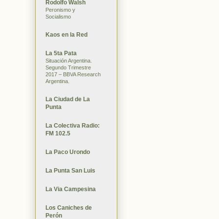
Rodolfo Walsh
Peronismo y
Socialismo
Kaos en la Red
La 5ta Pata
Situación Argentina.
Segundo Trimestre
2017 – BBVA Research
Argentina.
La Ciudad de La
Punta
La Colectiva Radio:
FM 102.5
La Paco Urondo
La Punta San Luis
La Via Campesina
Los Caniches de
Perón