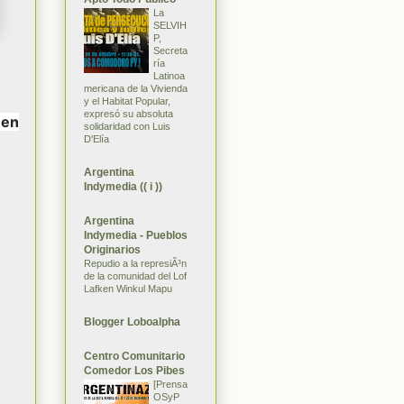
La
SELVIH
P,
Secreta
ría
Latinoa
mericana de la Vivienda
y el Habitat Popular,
expresó su absoluta
 en
solidaridad con Luis
D'Elía
Argentina
Indymedia (( i ))
Argentina
Indymedia - Pueblos
Originarios
Repudio a la represiÃ³n
de la comunidad del Lof
Lafken Winkul Mapu
Blogger Loboalpha
Centro Comunitario
Comedor Los Pibes
[Prensa
OSyP