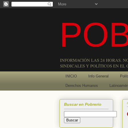
POB
INFORMACIÓN LAS 24 HORAS. N
SINDICALES Y POLÍTICOS EN EL
INICIO
Info General
Polít
Derechos Humanos
Latinoamér
Buscar en Pobrerío