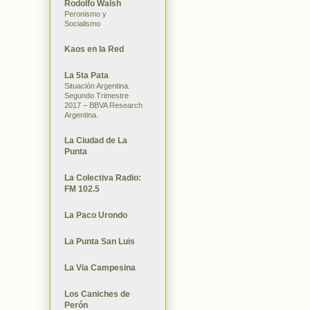
Rodolfo Walsh
Peronismo y
Socialismo
Kaos en la Red
La 5ta Pata
Situación Argentina.
Segundo Trimestre
2017 – BBVA Research
Argentina.
La Ciudad de La
Punta
La Colectiva Radio:
FM 102.5
La Paco Urondo
La Punta San Luis
La Via Campesina
Los Caniches de
Perón