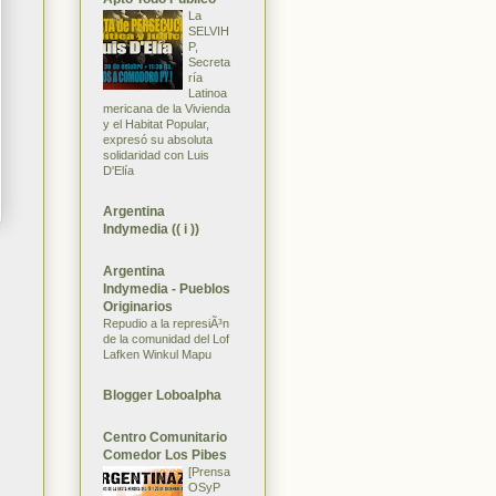
La
SELVIH
P,
Secreta
ría
Latinoa
mericana de la Vivienda
y el Habitat Popular,
expresó su absoluta
solidaridad con Luis
D'Elía
Argentina
Indymedia (( i ))
Argentina
Indymedia - Pueblos
Originarios
Repudio a la represiÃ³n
de la comunidad del Lof
Lafken Winkul Mapu
Blogger Loboalpha
Centro Comunitario
Comedor Los Pibes
[Prensa
OSyP