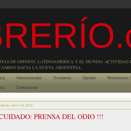
RERÍO.
OTAS DE OPINIÓN. LATINOAMÉRICA Y EL MUNDO. ACTIVIDAD 
 CAMINO HACIA LA NUEVA ARGENTINA.
ica
Internacionales
Economía
Opinión
Movimientos 
ica
Contactenos
sábado, enero 14, 2023
CUIDADO: PRENSA DEL ODIO !!!