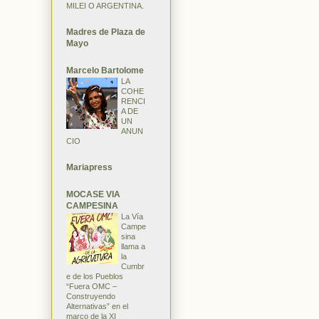
MILEI O ARGENTINA.
Madres de Plaza de
Mayo
Marcelo Bartolome
LA
COHE
RENCI
A DE
UN
ANUN
CIO
Mariapress
MOCASE VIA
CAMPESINA
La Vía
Campe
sina
llama a
la
Cumbr
e de los Pueblos
“Fuera OMC –
Construyendo
Alternativas” en el
marco de la XI