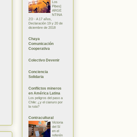
Los
Pibes]
ARGE
NTINA
ZO - A 17 años,
Declaración 19 y 20 de
diciembre de 2018
Chaya
Comunicación
Cooperativa
Colectivo Devenir
Conciencia
Solidaria
Conflictos mineros
en América Latina
Los peligros del paso a
Chile: ¿y el cianuro por
la ruta?
Contracultural
Victoria
del Sí
en el
referén