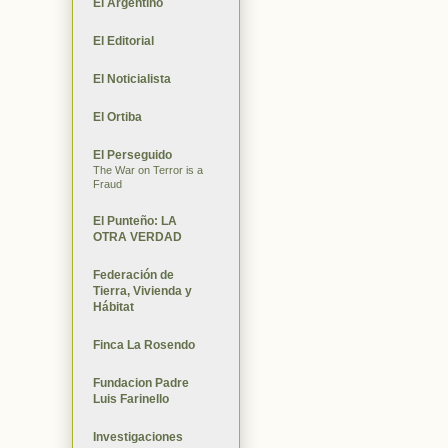
El Argentino
El Editorial
El Noticialista
El Ortiba
El Perseguido
The War on Terror is a
Fraud
El Punteño: LA
OTRA VERDAD
Federación de
Tierra, Vivienda y
Hábitat
Finca La Rosendo
Fundacion Padre
Luis Farinello
Investigaciones