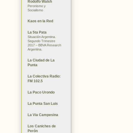
Rodolfo Walsh
Peronismo y
Socialismo
Kaos en la Red
La 5ta Pata
Situación Argentina.
Segundo Trimestre
2017 – BBVA Research
Argentina.
La Ciudad de La
Punta
La Colectiva Radio:
FM 102.5
La Paco Urondo
La Punta San Luis
La Via Campesina
Los Caniches de
Perón