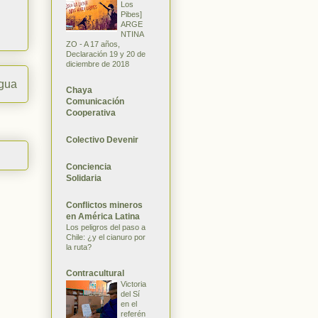
Los
Pibes]
ARGE
NTINA
ZO - A 17 años,
Declaración 19 y 20 de
diciembre de 2018
igua
Chaya
Comunicación
Cooperativa
Colectivo Devenir
Conciencia
Solidaria
Conflictos mineros
en América Latina
Los peligros del paso a
Chile: ¿y el cianuro por
la ruta?
Contracultural
Victoria
del Sí
en el
referén