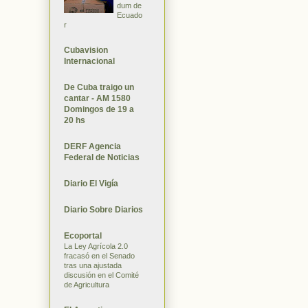
dum de
Ecuado
r
Cubavision
Internacional
De Cuba traigo un
cantar - AM 1580
Domingos de 19 a
20 hs
DERF Agencia
Federal de Noticias
Diario El Vigía
Diario Sobre Diarios
Ecoportal
La Ley Agrícola 2.0
fracasó en el Senado
tras una ajustada
discusión en el Comité
de Agricultura