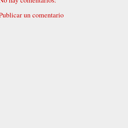
No hay comentarios:
Publicar un comentario
P
rensa_mac
YouTube oficial: Ruiseñores de nuevo
(resistiremos) - Gabriel Torres (Video oficial)
https://www.youtube.com/watch?v=dR0jaKR_CKs ❤️
❤️