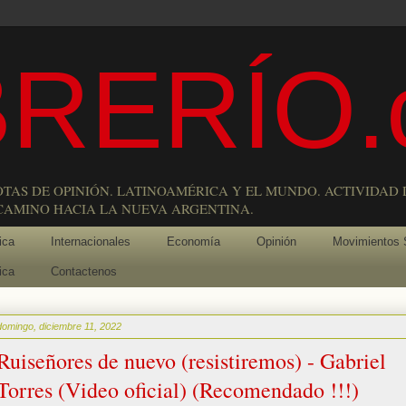
RERÍO.
OTAS DE OPINIÓN. LATINOAMÉRICA Y EL MUNDO. ACTIVIDAD 
 CAMINO HACIA LA NUEVA ARGENTINA.
ica
Internacionales
Economía
Opinión
Movimientos 
ica
Contactenos
domingo, diciembre 11, 2022
Ruiseñores de nuevo (resistiremos) - Gabriel
Torres (Video oficial) (Recomendado !!!)