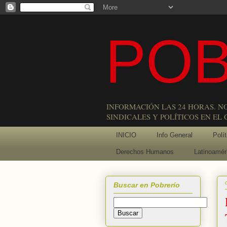
POB
INFORMACIÓN LAS 24 HORAS. N
SINDICALES Y POLÍTICOS EN EL
INICIO
Info General
Polít
Derechos Humanos
Latinoamér
Buscar en Pobrerío