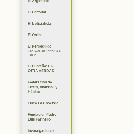
El Argentino
El Editorial
El Noticialista
El Ortiba
El Perseguido
The War on Terror is a
Fraud
El Punteño: LA
OTRA VERDAD
Federación de
Tierra, Vivienda y
Hábitat
Finca La Rosendo
Fundacion Padre
Luis Farinello
Investigaciones