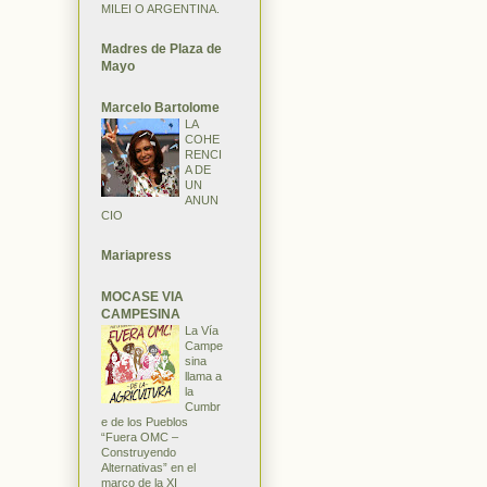
MILEI O ARGENTINA.
Madres de Plaza de
Mayo
Marcelo Bartolome
LA
COHE
RENCI
A DE
UN
ANUN
CIO
Mariapress
MOCASE VIA
CAMPESINA
La Vía
Campe
sina
llama a
la
Cumbr
e de los Pueblos
“Fuera OMC –
Construyendo
Alternativas” en el
marco de la XI