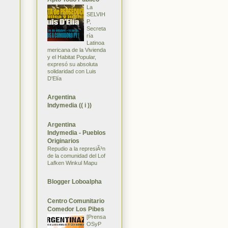
La
SELVIH
P,
Secreta
ría
Latinoa
mericana de la Vivienda
y el Habitat Popular,
expresó su absoluta
solidaridad con Luis
D'Elía
Argentina
Indymedia (( i ))
Argentina
Indymedia - Pueblos
Originarios
Repudio a la represiÃ³n
de la comunidad del Lof
Lafken Winkul Mapu
Blogger Loboalpha
Centro Comunitario
Comedor Los Pibes
[Prensa
OSyP